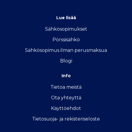
info@vertailu.sahkon-kilpailutus.fi
Lue lisää
Sähkösopimukse
t
Pörssisähkö
Sähkösopimus ilman perusmaksua
Blogi
Info
Tietoa meistä
Ota yhteyttä
Käyttöehdot
Tietosuoja- ja rekisteriseloste