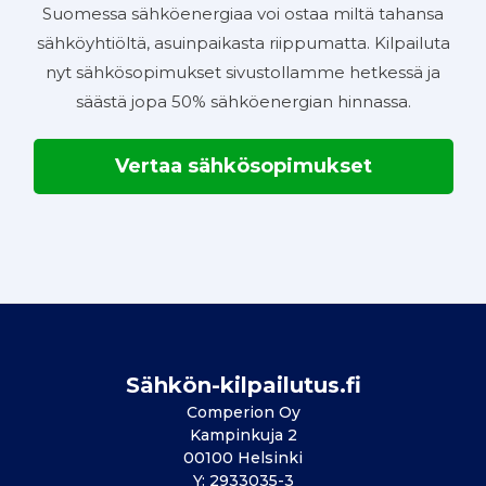
Suomessa sähköenergiaa voi ostaa miltä tahansa
sähköyhtiöltä, asuinpaikasta riippumatta. Kilpailuta
nyt sähkösopimukset sivustollamme hetkessä ja
säästä jopa 50% sähköenergian hinnassa.
Vertaa sähkösopimukset
Sähkön-kilpailutus.fi
Comperion Oy
Kampinkuja 2
00100 Helsinki
Y: 2933035-3