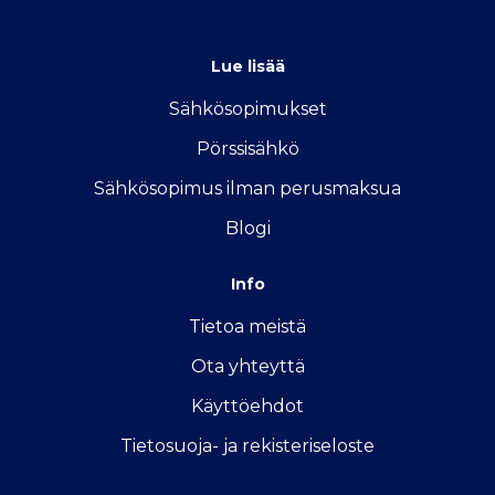
info@vertailu.sahkon-kilpailutus.fi
Lue lisää
Sähkösopimukse
t
Pörssisähkö
Sähkösopimus ilman perusmaksua
Blogi
Info
Tietoa meistä
Ota yhteyttä
Käyttöehdot
Tietosuoja- ja rekisteriseloste