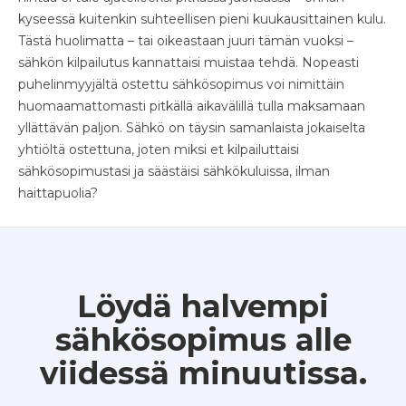
kyseessä kuitenkin suhteellisen pieni kuukausittainen kulu.
Tästä huolimatta – tai oikeastaan juuri tämän vuoksi –
sähkön kilpailutus kannattaisi muistaa tehdä. Nopeasti
puhelinmyyjältä ostettu sähkösopimus voi nimittäin
huomaamattomasti pitkällä aikavälillä tulla maksamaan
yllättävän paljon. Sähkö on täysin samanlaista jokaiselta
yhtiöltä ostettuna, joten miksi et kilpailuttaisi
sähkösopimustasi ja säästäisi sähkökuluissa, ilman
haittapuolia?
Löydä halvempi
sähkösopimus alle
viidessä minuutissa.