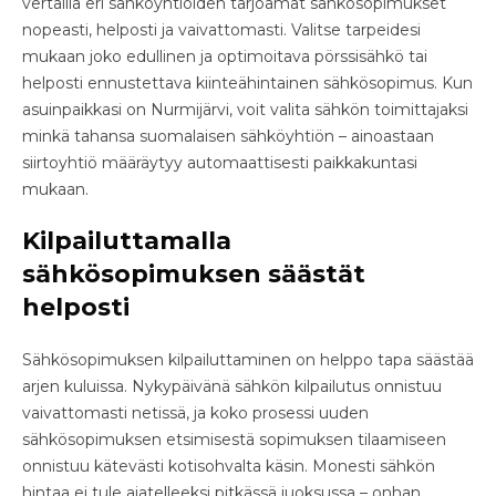
vertailla eri sähköyhtiöiden tarjoamat sähkösopimukset
nopeasti, helposti ja vaivattomasti. Valitse tarpeidesi
mukaan joko edullinen ja optimoitava pörssisähkö tai
helposti ennustettava kiinteähintainen sähkösopimus. Kun
asuinpaikkasi on Nurmijärvi, voit valita sähkön toimittajaksi
minkä tahansa suomalaisen sähköyhtiön – ainoastaan
siirtoyhtiö määräytyy automaattisesti paikkakuntasi
mukaan.
Kilpailuttamalla
sähkösopimuksen säästät
helposti
Sähkösopimuksen kilpailuttaminen on helppo tapa säästää
arjen kuluissa. Nykypäivänä sähkön kilpailutus onnistuu
vaivattomasti netissä, ja koko prosessi uuden
sähkösopimuksen etsimisestä sopimuksen tilaamiseen
onnistuu kätevästi kotisohvalta käsin. Monesti sähkön
hintaa ei tule ajatelleeksi pitkässä juoksussa – onhan