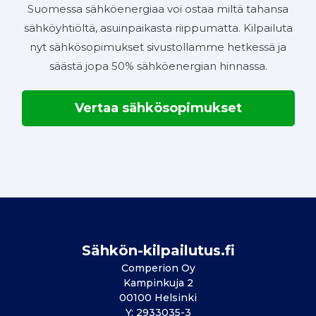
Suomessa sähköenergiaa voi ostaa miltä tahansa
sähköyhtiöltä, asuinpaikasta riippumatta. Kilpailuta
nyt sähkösopimukset sivustollamme hetkessä ja
säästä jopa 50% sähköenergian hinnassa.
Vertaa sähkösopimukset
Sähkön-kilpailutus.fi
Comperion Oy
Kampinkuja 2
00100 Helsinki
Y: 2933035-3