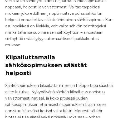
vertailla eri sähköyhtiöiden tarjoamat sähkösopimukset
nopeasti, helposti ja vaivattomasti. Valitse tarpeidesi
mukaan joko edullinen ja optimoitava pörssisähkö tai
helposti ennustettava kiinteähintainen sähkösopimus. Kun
asuinpaikkasi on Nakkila, voit valita sähkön toimittajaksi
minkä tahansa suomalaisen sähköyhtiön – ainoastaan
siirtoyhtiö määräytyy automaattisesti paikkakuntasi
mukaan.
Kilpailuttamalla
sähkösopimuksen säästät
helposti
Sähkösopimuksen kilpailuttaminen on helppo tapa säästää
arjen kuluissa. Nykypäivänä sähkön kilpailutus onnistuu
vaivattomasti netissä, ja koko prosessi uuden
sähkösopimuksen etsimisestä sopimuksen tilaamiseen
onnistuu kätevästi kotisohvalta käsin. Monesti sähkön
hintaa ei tule ajatelleeksi pitkässä juoksussa – onhan