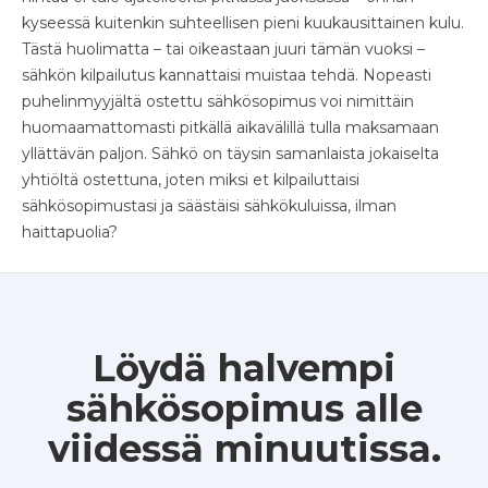
kyseessä kuitenkin suhteellisen pieni kuukausittainen kulu.
Tästä huolimatta – tai oikeastaan juuri tämän vuoksi –
sähkön kilpailutus kannattaisi muistaa tehdä. Nopeasti
puhelinmyyjältä ostettu sähkösopimus voi nimittäin
huomaamattomasti pitkällä aikavälillä tulla maksamaan
yllättävän paljon. Sähkö on täysin samanlaista jokaiselta
yhtiöltä ostettuna, joten miksi et kilpailuttaisi
sähkösopimustasi ja säästäisi sähkökuluissa, ilman
haittapuolia?
Löydä halvempi
sähkösopimus alle
viidessä minuutissa.