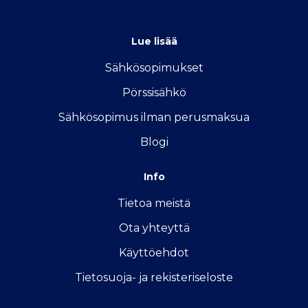
info@vertailu.sahkon-kilpailutus.fi
Lue lisää
Sähkösopimukse
t
Pörssisähkö
Sähkösopimus ilman perusmaksua
Blogi
Info
Tietoa meistä
Ota yhteyttä
Käyttöehdot
Tietosuoja- ja rekisteriseloste