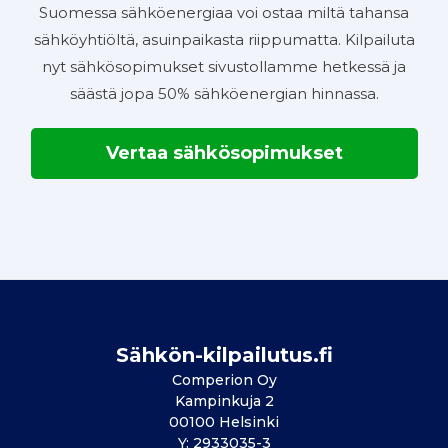
Suomessa sähköenergiaa voi ostaa miltä tahansa
sähköyhtiöltä, asuinpaikasta riippumatta. Kilpailuta
nyt sähkösopimukset sivustollamme hetkessä ja
säästä jopa 50% sähköenergian hinnassa.
Vertaa sähkösopimukset
Sähkön-kilpailutus.fi
Comperion Oy
Kampinkuja 2
00100 Helsinki
Y: 2933035-3