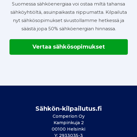
Suomessa sähköenergiaa voi ostaa miltä tahansa
sähköyhtiöltä, asuinpaikasta riippumatta. Kilpailuta
nyt sähkösopimukset sivustollamme hetkessä ja
säästä jopa 50% sähköenergian hinnassa.
Vertaa sähkösopimukset
Sähkön-kilpailutus.fi
Comperion Oy
Kampinkuja 2
00100 Helsinki
Y: 2933035-3