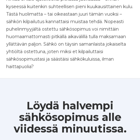
kyseessä kuitenkin suhteellisen pieni kuukausittainen kulu.
Tästä huolimatta – tai oikeastaan juuri tämän vuoksi –
sähkön kilpailutus kannattaisi muistaa tehdä. Nopeasti
puhelinmyyjältä ostettu sähkösopimus voi nimittäin
huomaamattomasti pitkällä aikavälillä tulla maksamaan
yllättävän paljon. Sähkö on täysin samanlaista jokaiselta
yhtiöltä ostettuna, joten miksi et kilpailuttaisi
sähkösopimustasi ja säästäisi sähkökuluissa, ilman
haittapuolia?
Löydä halvempi
sähkösopimus alle
viidessä minuutissa.