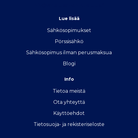
info@vertailu.sahkon-kilpailutus.fi
Lue lisää
Sähkösopimukse
t
Pörssisähkö
Sähkösopimus ilman perusmaksua
Blogi
Info
Tietoa meistä
Ota yhteyttä
Käyttöehdot
Tietosuoja- ja rekisteriseloste