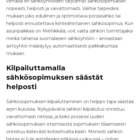
vertailla eri sähköyhtiöiden tarjoamat sähkösopimukset
nopeasti, helposti ja vaivattomasti. Valitse tarpeidesi
mukaan joko edullinen ja optimoitava pörssisähkö tai
helposti ennustettava kiinteähintainen sähkösopimus. Kun
asuinpaikkasi on Miehikkälä, voit valita sähkön toimittajaksi
minkä tahansa suomalaisen sähköyhtiön – ainoastaan
siirtoyhtiö määräytyy automaattisesti paikkakuntasi
mukaan.
Kilpailuttamalla
sähkösopimuksen säästät
helposti
Sähkösopimuksen kilpailuttaminen on helppo tapa säästää
arjen kuluissa. Nykypäivänä sähkön kilpailutus onnistuu
vaivattomasti netissä, ja koko prosessi uuden
sähkösopimuksen etsimisestä sopimuksen tilaamiseen
onnistuu kätevästi kotisohvalta käsin. Monesti sähkön
hintaa ei tule ajatelleeksi pitkässä juoksussa – onhan