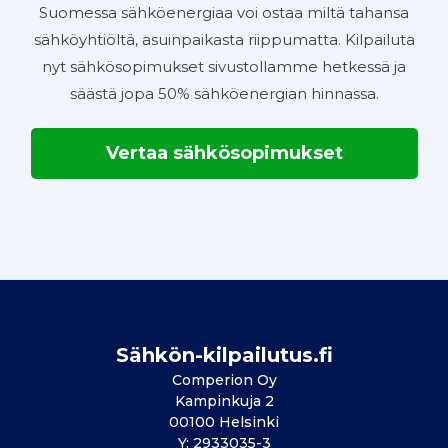
Suomessa sähköenergiaa voi ostaa miltä tahansa
sähköyhtiöltä, asuinpaikasta riippumatta. Kilpailuta
nyt sähkösopimukset sivustollamme hetkessä ja
säästä jopa 50% sähköenergian hinnassa.
Vertaa sähkösopimukset
Sähkön-kilpailutus.fi
Comperion Oy
Kampinkuja 2
00100 Helsinki
Y: 2933035-3