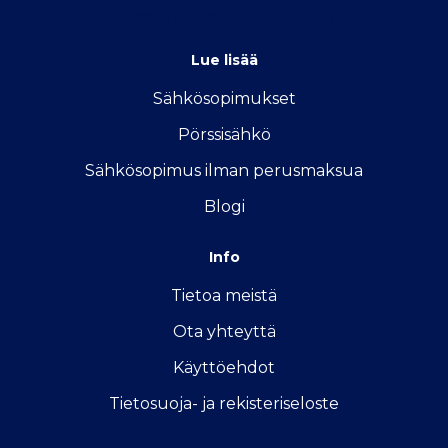
info@vertailu.sahkon-kilpailutus.fi
Lue lisää
Sähkösopimukse
t
Pörssisähkö
Sähkösopimus ilman perusmaksua
Blogi
Info
Tietoa meistä
Ota yhteyttä
Käyttöehdot
Tietosuoja- ja rekisteriseloste