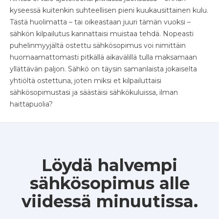
kyseessä kuitenkin suhteellisen pieni kuukausittainen kulu.
Tästä huolimatta – tai oikeastaan juuri tämän vuoksi –
sähkön kilpailutus kannattaisi muistaa tehdä. Nopeasti
puhelinmyyjältä ostettu sähkösopimus voi nimittäin
huomaamattomasti pitkällä aikavälillä tulla maksamaan
yllättävän paljon. Sähkö on täysin samanlaista jokaiselta
yhtiöltä ostettuna, joten miksi et kilpailuttaisi
sähkösopimustasi ja säästäisi sähkökuluissa, ilman
haittapuolia?
Löydä halvempi
sähkösopimus alle
viidessä minuutissa.