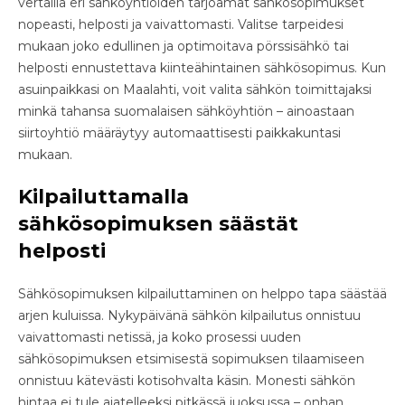
vertailla eri sähköyhtiöiden tarjoamat sähkösopimukset
nopeasti, helposti ja vaivattomasti. Valitse tarpeidesi
mukaan joko edullinen ja optimoitava pörssisähkö tai
helposti ennustettava kiinteähintainen sähkösopimus. Kun
asuinpaikkasi on Maalahti, voit valita sähkön toimittajaksi
minkä tahansa suomalaisen sähköyhtiön – ainoastaan
siirtoyhtiö määräytyy automaattisesti paikkakuntasi
mukaan.
Kilpailuttamalla
sähkösopimuksen säästät
helposti
Sähkösopimuksen kilpailuttaminen on helppo tapa säästää
arjen kuluissa. Nykypäivänä sähkön kilpailutus onnistuu
vaivattomasti netissä, ja koko prosessi uuden
sähkösopimuksen etsimisestä sopimuksen tilaamiseen
onnistuu kätevästi kotisohvalta käsin. Monesti sähkön
hintaa ei tule ajatelleeksi pitkässä juoksussa – onhan