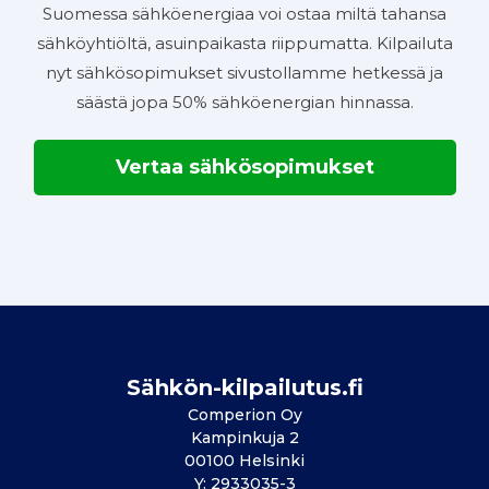
Suomessa sähköenergiaa voi ostaa miltä tahansa
sähköyhtiöltä, asuinpaikasta riippumatta. Kilpailuta
nyt sähkösopimukset sivustollamme hetkessä ja
säästä jopa 50% sähköenergian hinnassa.
Vertaa sähkösopimukset
Sähkön-kilpailutus.fi
Comperion Oy
Kampinkuja 2
00100 Helsinki
Y: 2933035-3