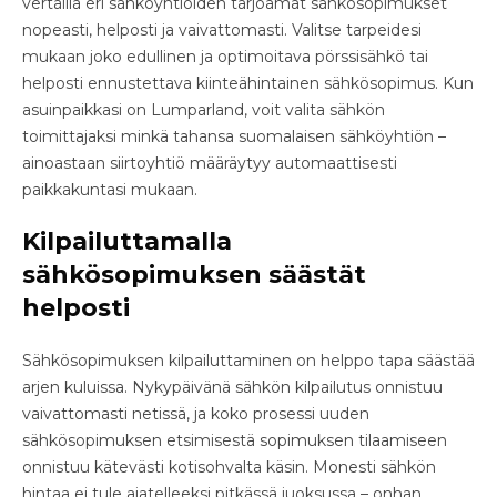
vertailla eri sähköyhtiöiden tarjoamat sähkösopimukset
nopeasti, helposti ja vaivattomasti. Valitse tarpeidesi
mukaan joko edullinen ja optimoitava pörssisähkö tai
helposti ennustettava kiinteähintainen sähkösopimus. Kun
asuinpaikkasi on Lumparland, voit valita sähkön
toimittajaksi minkä tahansa suomalaisen sähköyhtiön –
ainoastaan siirtoyhtiö määräytyy automaattisesti
paikkakuntasi mukaan.
Kilpailuttamalla
sähkösopimuksen säästät
helposti
Sähkösopimuksen kilpailuttaminen on helppo tapa säästää
arjen kuluissa. Nykypäivänä sähkön kilpailutus onnistuu
vaivattomasti netissä, ja koko prosessi uuden
sähkösopimuksen etsimisestä sopimuksen tilaamiseen
onnistuu kätevästi kotisohvalta käsin. Monesti sähkön
hintaa ei tule ajatelleeksi pitkässä juoksussa – onhan