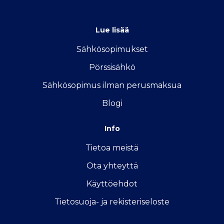
info@vertailu.sahkon-kilpailutus.fi
Lue lisää
Sähkösopimukse
t
Pörssisähkö
Sähkösopimus ilman perusmaksua
Blogi
Info
Tietoa meistä
Ota yhteyttä
Käyttöehdot
Tietosuoja- ja rekisteriseloste