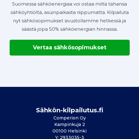
Suomessa sähköenergiaa voi ostaa miltä tahansa
sähköyhtiöltä, asuinpaikasta riippumatta. Kilpailuta
nyt sähkösopimukset sivustollamme hetkessä ja
säästä jopa 50% sähköenergian hinnassa.
Vertaa sähkösopimukset
Sähkön-kilpailutus.fi
Comperion Oy
Kampinkuja 2
00100 Helsinki
Y: 2933035-3