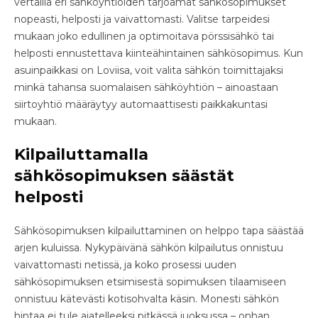
vertailla eri sähköyhtiöiden tarjoamat sähkösopimukset
nopeasti, helposti ja vaivattomasti. Valitse tarpeidesi
mukaan joko edullinen ja optimoitava pörssisähkö tai
helposti ennustettava kiinteähintainen sähkösopimus. Kun
asuinpaikkasi on Loviisa, voit valita sähkön toimittajaksi
minkä tahansa suomalaisen sähköyhtiön – ainoastaan
siirtoyhtiö määräytyy automaattisesti paikkakuntasi
mukaan.
Kilpailuttamalla
sähkösopimuksen säästät
helposti
Sähkösopimuksen kilpailuttaminen on helppo tapa säästää
arjen kuluissa. Nykypäivänä sähkön kilpailutus onnistuu
vaivattomasti netissä, ja koko prosessi uuden
sähkösopimuksen etsimisestä sopimuksen tilaamiseen
onnistuu kätevästi kotisohvalta käsin. Monesti sähkön
hintaa ei tule ajatelleeksi pitkässä juoksussa – onhan