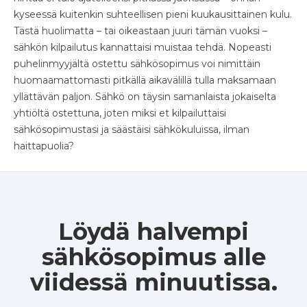
kyseessä kuitenkin suhteellisen pieni kuukausittainen kulu.
Tästä huolimatta – tai oikeastaan juuri tämän vuoksi –
sähkön kilpailutus kannattaisi muistaa tehdä. Nopeasti
puhelinmyyjältä ostettu sähkösopimus voi nimittäin
huomaamattomasti pitkällä aikavälillä tulla maksamaan
yllättävän paljon. Sähkö on täysin samanlaista jokaiselta
yhtiöltä ostettuna, joten miksi et kilpailuttaisi
sähkösopimustasi ja säästäisi sähkökuluissa, ilman
haittapuolia?
Löydä halvempi
sähkösopimus alle
viidessä minuutissa.