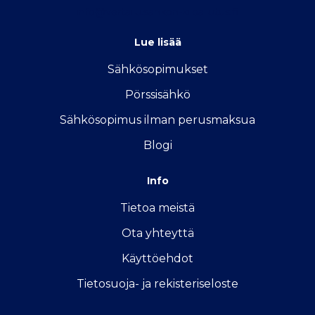
info@vertailu.sahkon-kilpailutus.fi
Lue lisää
Sähkösopimukse
t
Pörssisähkö
Sähkösopimus ilman perusmaksua
Blogi
Info
Tietoa meistä
Ota yhteyttä
Käyttöehdot
Tietosuoja- ja rekisteriseloste