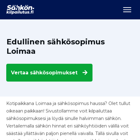
Edullinen sähkösopimus
Loimaa
Vertaa
sähkösopimukset
Kotipaikkana Loimaa ja sähkösopimus haussa? Olet tullut
oikeaan paikkaan! Sivustollamme voit kilpailuttaa
sähkösopimuksesi ja löydä sinulle halvimman sähkön.
Vertailemalla sähkön hinnat eri sähköyhtiöiden välillä voit
säästää yllättävän paljon pienellä vaivalla. Tällä sivulla voit