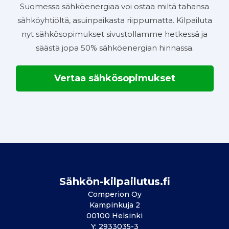
Suomessa sähköenergiaa voi ostaa miltä tahansa
sähköyhtiöltä, asuinpaikasta riippumatta. Kilpailuta
nyt sähkösopimukset sivustollamme hetkessä ja
säästä jopa 50% sähköenergian hinnassa.
Vertaa sähkösopimukset
Sähkön-kilpailutus.fi
Comperion Oy
Kampinkuja 2
00100 Helsinki
Y: 2933035-3