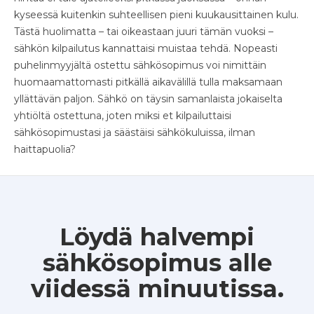
kyseessä kuitenkin suhteellisen pieni kuukausittainen kulu.
Tästä huolimatta – tai oikeastaan juuri tämän vuoksi –
sähkön kilpailutus kannattaisi muistaa tehdä. Nopeasti
puhelinmyyjältä ostettu sähkösopimus voi nimittäin
huomaamattomasti pitkällä aikavälillä tulla maksamaan
yllättävän paljon. Sähkö on täysin samanlaista jokaiselta
yhtiöltä ostettuna, joten miksi et kilpailuttaisi
sähkösopimustasi ja säästäisi sähkökuluissa, ilman
haittapuolia?
Löydä halvempi
sähkösopimus alle
viidessä minuutissa.