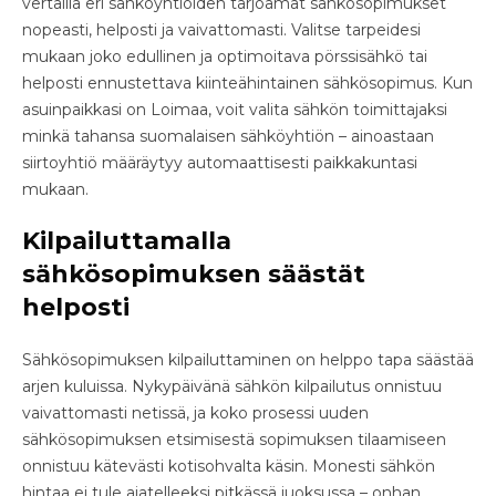
vertailla eri sähköyhtiöiden tarjoamat sähkösopimukset
nopeasti, helposti ja vaivattomasti. Valitse tarpeidesi
mukaan joko edullinen ja optimoitava pörssisähkö tai
helposti ennustettava kiinteähintainen sähkösopimus. Kun
asuinpaikkasi on Loimaa, voit valita sähkön toimittajaksi
minkä tahansa suomalaisen sähköyhtiön – ainoastaan
siirtoyhtiö määräytyy automaattisesti paikkakuntasi
mukaan.
Kilpailuttamalla
sähkösopimuksen säästät
helposti
Sähkösopimuksen kilpailuttaminen on helppo tapa säästää
arjen kuluissa. Nykypäivänä sähkön kilpailutus onnistuu
vaivattomasti netissä, ja koko prosessi uuden
sähkösopimuksen etsimisestä sopimuksen tilaamiseen
onnistuu kätevästi kotisohvalta käsin. Monesti sähkön
hintaa ei tule ajatelleeksi pitkässä juoksussa – onhan