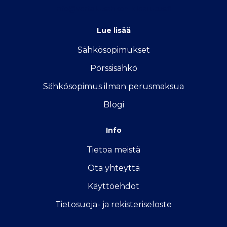
info@vertailu.sahkon-kilpailutus.fi
Lue lisää
Sähkösopimukse
t
Pörssisähkö
Sähkösopimus ilman perusmaksua
Blogi
Info
Tietoa meistä
Ota yhteyttä
Käyttöehdot
Tietosuoja- ja rekisteriseloste