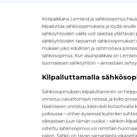
Kotipaikkana Lemland ja sähkösopimus haussa
kilpailuttaa sähkösopimuksesi ja löydä sinull
sähköyhtiöiden välillä voit säästää yllättävän pal
sähköyhtiöiden tarjoamat sähkösopimukset nop
mukaan joko edullinen ja optimoitava pörssis
sähkösopimus. Kun asuinpaikkasi on Lemland,
suomalaisen sähköyhtiön – ainoastaan siirto
Kilpailuttamalla sähkösop
Sähkösopimuksen kilpailuttaminen on helppo 
onnistuu vaivattomasti netissä, ja koko pr
tilaamiseen onnistuu kätevästi kotisohvalta k
juoksussa – onhan kyseessä kuitenkin suhteell
oikeastaan juuri tämän vuoksi – sähkön kilpa
ostettu sähkösopimus voi nimittäin huomaama
paljon. Sähkö on täysin samanlaista jokaiselta 