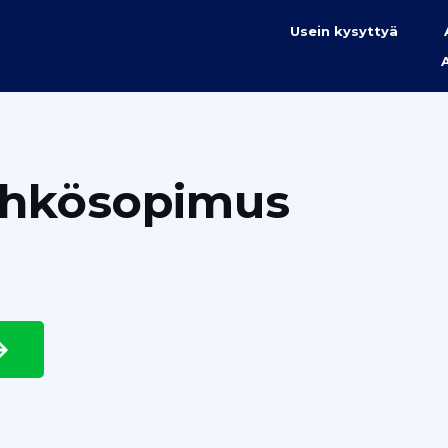
Usein kysyttyä
ähkösopimus