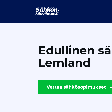
Edullinen s
Lemland
Vertaa
sähkösopimukset