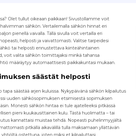
? Olet tullut oikeaan paikkaan! Sivustollamme voit
e halvimman sähkön. Vertailemalla sähkön hinnat eri
jon pienellä vaivalla. Tällä sivulla voit vertailla eri
easti, helposti ja vaivattomasti. Valitse tarpeidesi
ähkö tai helposti ennustettava kiinteähintainen
 voit valita sähkön toimittajaksi minkä tahansa
yhtiö määräytyy automaattisesti paikkakuntasi mukaan.
imuksen säästät helposti
tapa säästää arjen kuluissa. Nykypäivänä sähkön kilpailutus
osessi uuden sähkösopimuksen etsimisestä sopimuksen
äsin. Monesti sähkön hintaa ei tule ajatelleeksi pitkässä
isen pieni kuukausittainen kulu. Tästä huolimatta – tai
ilutus kannattaisi muistaa tehdä. Nopeasti puhelinmyyjältä
ttomasti pitkällä aikavälillä tulla maksamaan yllättävän
yhtiöltä ostettuna, joten miksi et kilpailuttaisi