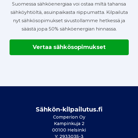
Suomessa sähköenergiaa voi ostaa miltä tahansa
sähköyhtiöltä, asuinpaikasta riippumatta. Kilpailuta
nyt sähkösopimukset sivustollamme hetkessä ja
säästä jopa 50% sähköenergian hinnassa.
Vertaa sähkösopimukset
Sähkön-kilpailutus.fi
Comperion Oy
Kampinkuja 2
00100 Helsinki
Y: 2933035-3