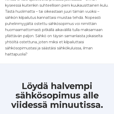
kyseessä kuitenkin suhteellisen pieni kuukausittainen kulu.
Tästä huolimatta – tai oikeastaan juuri tämän vuoksi –
sähkön kilpailutus kannattaisi muistaa tehdä. Nopeasti
puhelinmyyjältä ostettu sähkösopimus voi nimittäin
huomaamattomasti pitkällä aikavälillä tulla maksamaan
yllättävän paljon. Sähkö on täysin samanlaista jokaiselta
yhtiöltä ostettuna, joten miksi et kilpailuttaisi
sähkösopimustasi ja säästäisi sähkökuluissa, ilman
haittapuolia?
Löydä halvempi
sähkösopimus alle
viidessä minuutissa.