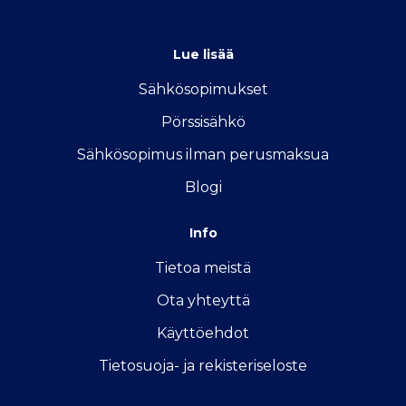
info@vertailu.sahkon-kilpailutus.fi
Lue lisää
Sähkösopimukse
t
Pörssisähkö
Sähkösopimus ilman perusmaksua
Blogi
Info
Tietoa meistä
Ota yhteyttä
Käyttöehdot
Tietosuoja- ja rekisteriseloste