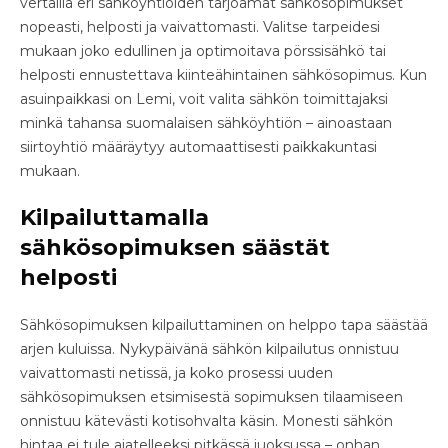
vertailla eri sähköyhtiöiden tarjoamat sähkösopimukset
nopeasti, helposti ja vaivattomasti. Valitse tarpeidesi
mukaan joko edullinen ja optimoitava pörssisähkö tai
helposti ennustettava kiinteähintainen sähkösopimus. Kun
asuinpaikkasi on Lemi, voit valita sähkön toimittajaksi
minkä tahansa suomalaisen sähköyhtiön – ainoastaan
siirtoyhtiö määräytyy automaattisesti paikkakuntasi
mukaan.
Kilpailuttamalla
sähkösopimuksen säästät
helposti
Sähkösopimuksen kilpailuttaminen on helppo tapa säästää
arjen kuluissa. Nykypäivänä sähkön kilpailutus onnistuu
vaivattomasti netissä, ja koko prosessi uuden
sähkösopimuksen etsimisestä sopimuksen tilaamiseen
onnistuu kätevästi kotisohvalta käsin. Monesti sähkön
hintaa ei tule ajatelleeksi pitkässä juoksussa – onhan