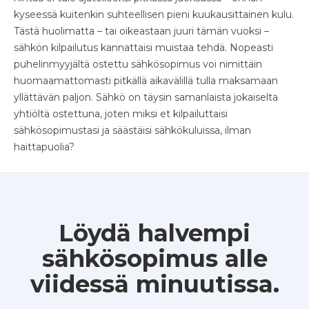
kyseessä kuitenkin suhteellisen pieni kuukausittainen kulu.
Tästä huolimatta – tai oikeastaan juuri tämän vuoksi –
sähkön kilpailutus kannattaisi muistaa tehdä. Nopeasti
puhelinmyyjältä ostettu sähkösopimus voi nimittäin
huomaamattomasti pitkällä aikavälillä tulla maksamaan
yllättävän paljon. Sähkö on täysin samanlaista jokaiselta
yhtiöltä ostettuna, joten miksi et kilpailuttaisi
sähkösopimustasi ja säästäisi sähkökuluissa, ilman
haittapuolia?
Löydä halvempi
sähkösopimus alle
viidessä minuutissa.