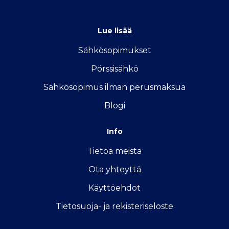
info@vertailu.sahkon-kilpailutus.fi
Lue lisää
Sähkösopimukse
t
Pörssisähkö
Sähkösopimus ilman perusmaksua
Blogi
Info
Tietoa meistä
Ota yhteyttä
Käyttöehdot
Tietosuoja- ja rekisteriseloste