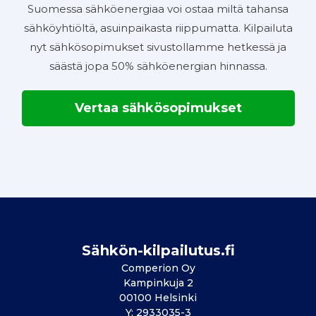
Suomessa sähköenergiaa voi ostaa miltä tahansa
sähköyhtiöltä, asuinpaikasta riippumatta. Kilpailuta
nyt sähkösopimukset sivustollamme hetkessä ja
säästä jopa 50% sähköenergian hinnassa.
Vertaa sähkösopimukset
Sähkön-kilpailutus.fi
Comperion Oy
Kampinkuja 2
00100 Helsinki
Y: 2933035-3