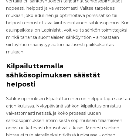
vertailla eri sähköyhtiöiden tarjoamat sähkösopimukset
nopeasti, helposti ja vaivattomasti. Valitse tarpeidesi
mukaan joko edullinen ja optimoitava pörssisähkö tai
helposti ennustettava kiinteähintainen sähkösopimus. Kun
asuinpaikkasi on Lapinlahti, voit valita sähkön toimittajaksi
minkä tahansa suomalaisen sähköyhtiön – ainoastaan
siirtoyhtiö määräytyy automaattisesti paikkakuntasi
mukaan.
Kilpailuttamalla
sähkösopimuksen säästät
helposti
Sähkösopimuksen kilpailuttaminen on helppo tapa säästää
arjen kuluissa. Nykypäivänä sähkön kilpailutus onnistuu
vaivattomasti netissä, ja koko prosessi uuden
sähkösopimuksen etsimisestä sopimuksen tilaamiseen
onnistuu kätevästi kotisohvalta käsin. Monesti sähkön
hintaa ei tule ajatelleeksi pitkässä juoksussa – onhan