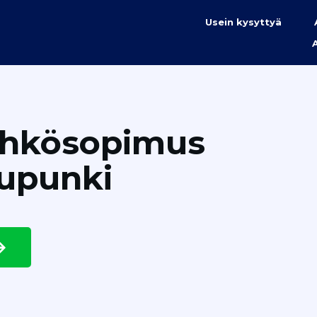
Usein kysyttyä
ähkösopimus
aupunki