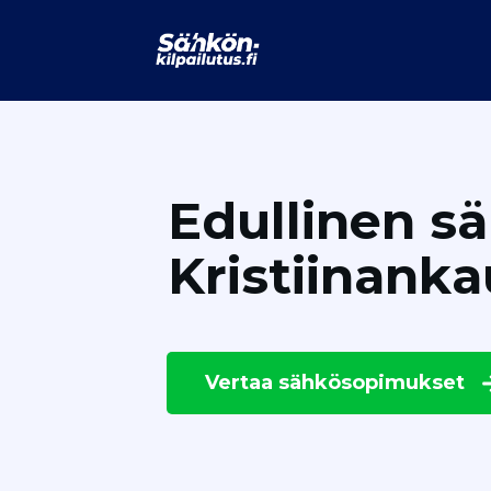
Edullinen s
Kristiinank
Vertaa
sähkösopimukset