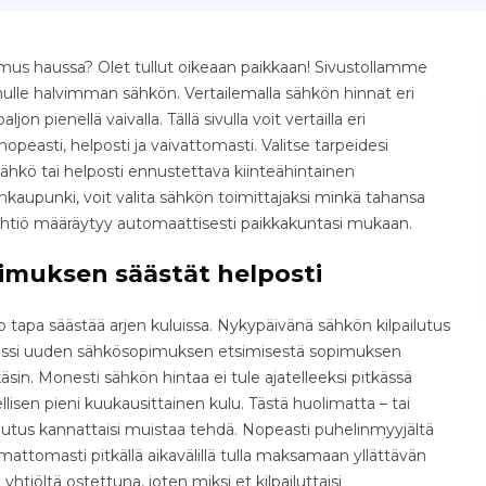
imus haussa? Olet tullut oikeaan paikkaan! Sivustollamme
inulle halvimman sähkön. Vertailemalla sähkön hinnat eri
jon pienellä vaivalla. Tällä sivulla voit vertailla eri
easti, helposti ja vaivattomasti. Valitse tarpeidesi
ähkö tai helposti ennustettava kiinteähintainen
nkaupunki, voit valita sähkön toimittajaksi minkä tahansa
yhtiö määräytyy automaattisesti paikkakuntasi mukaan.
imuksen säästät helposti
tapa säästää arjen kuluissa. Nykypäivänä sähkön kilpailutus
osessi uuden sähkösopimuksen etsimisestä sopimuksen
äsin. Monesti sähkön hintaa ei tule ajatelleeksi pitkässä
isen pieni kuukausittainen kulu. Tästä huolimatta – tai
ilutus kannattaisi muistaa tehdä. Nopeasti puhelinmyyjältä
ttomasti pitkällä aikavälillä tulla maksamaan yllättävän
yhtiöltä ostettuna, joten miksi et kilpailuttaisi