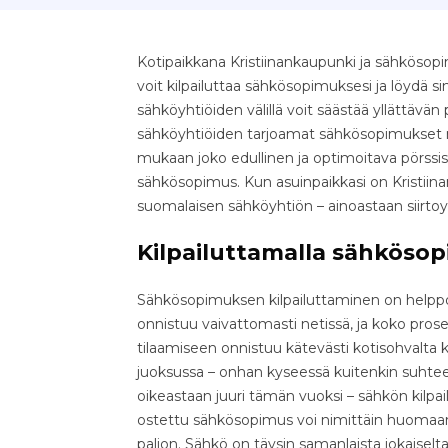
Kotipaikkana Kristiinankaupunki ja sähkösop
voit kilpailuttaa sähkösopimuksesi ja löydä s
sähköyhtiöiden välillä voit säästää yllättävän pal
sähköyhtiöiden tarjoamat sähkösopimukset nop
mukaan joko edullinen ja optimoitava pörssis
sähkösopimus. Kun asuinpaikkasi on Kristiina
suomalaisen sähköyhtiön – ainoastaan siirto
Kilpailuttamalla sähkösop
Sähkösopimuksen kilpailuttaminen on helppo 
onnistuu vaivattomasti netissä, ja koko pr
tilaamiseen onnistuu kätevästi kotisohvalta k
juoksussa – onhan kyseessä kuitenkin suhteell
oikeastaan juuri tämän vuoksi – sähkön kilpa
ostettu sähkösopimus voi nimittäin huomaama
paljon. Sähkö on täysin samanlaista jokaiselta 