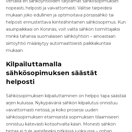
vertailla eri sähköyhtiöiden tarjoamat sähkösopimukset
nopeasti, helposti ja vaivattomasti. Valitse tarpeidesi
mukaan joko edullinen ja optimoitava pörssisähkö tai
helposti ennustettava kiinteähintainen sähkösopimus. Kun
asuinpaikkasi on Korsnäs, voit valita sähkön toimittajaksi
minkä tahansa suomalaisen sähköyhtiön – ainoastaan
siirtoyhtiö määräytyy automaattisesti paikkakuntasi
mukaan.
Kilpailuttamalla
sähkösopimuksen säästät
helposti
Sähkösopimuksen kilpailuttaminen on helppo tapa säästää
arjen kuluissa. Nykypäivänä sähkön kilpailutus onnistuu
vaivattomasti netissä, ja koko prosessi uuden
sähkösopimuksen etsimisestä sopimuksen tilaamiseen
onnistuu kätevästi kotisohvalta käsin. Monesti sähkön
hintaa ei tule ajatelleeksi pitkässä juoksussa – onhan