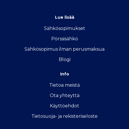
info@vertailu.sahkon-kilpailutus.fi
Lue lisää
Sähkösopimukse
t
Pörssisähkö
Sähkösopimus ilman perusmaksua
Blogi
Info
Tietoa meistä
Ota yhteyttä
Käyttöehdot
Tietosuoja- ja rekisteriseloste