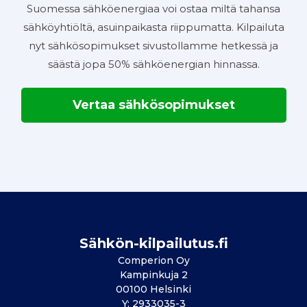
Suomessa sähköenergiaa voi ostaa miltä tahansa
sähköyhtiöltä, asuinpaikasta riippumatta. Kilpailuta
nyt sähkösopimukset sivustollamme hetkessä ja
säästä jopa 50% sähköenergian hinnassa.
Vertaa sähkösopimukset
Sähkön-kilpailutus.fi
Comperion Oy
Kampinkuja 2
00100 Helsinki
Y: 2933035-3