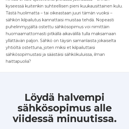
kyseessä kuitenkin suhteellisen pieni kuukausittainen kulu.
Tästä huolimatta – tai oikeastaan juuri tämän vuoksi –
sähkön kilpailutus kannattaisi muistaa tehdä. Nopeasti
puhelinmyyjältä ostettu sähkösopimus voi nimittäin
huomaamattomasti pitkällä aikavälillä tulla maksamaan
yllättävän paljon. Sähkö on täysin samanlaista jokaiselta
yhtiöltä ostettuna, joten miksi et kilpailuttaisi
sähkösopimustasi ja säästäisi sähkökuluissa, ilman
haittapuolia?
Löydä halvempi
sähkösopimus alle
viidessä minuutissa.