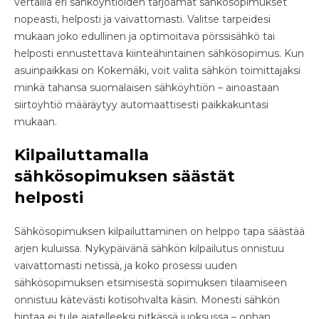
vertailla eri sähköyhtiöiden tarjoamat sähkösopimukset
nopeasti, helposti ja vaivattomasti. Valitse tarpeidesi
mukaan joko edullinen ja optimoitava pörssisähkö tai
helposti ennustettava kiinteähintainen sähkösopimus. Kun
asuinpaikkasi on Kokemäki, voit valita sähkön toimittajaksi
minkä tahansa suomalaisen sähköyhtiön – ainoastaan
siirtoyhtiö määräytyy automaattisesti paikkakuntasi
mukaan.
Kilpailuttamalla
sähkösopimuksen säästät
helposti
Sähkösopimuksen kilpailuttaminen on helppo tapa säästää
arjen kuluissa. Nykypäivänä sähkön kilpailutus onnistuu
vaivattomasti netissä, ja koko prosessi uuden
sähkösopimuksen etsimisestä sopimuksen tilaamiseen
onnistuu kätevästi kotisohvalta käsin. Monesti sähkön
hintaa ei tule ajatelleeksi pitkässä juoksussa – onhan