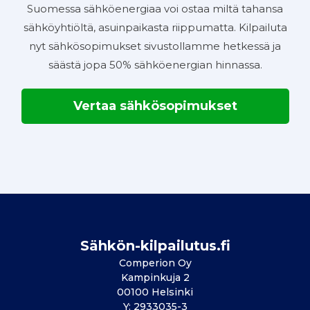
Suomessa sähköenergiaa voi ostaa miltä tahansa
sähköyhtiöltä, asuinpaikasta riippumatta. Kilpailuta
nyt sähkösopimukset sivustollamme hetkessä ja
säästä jopa 50% sähköenergian hinnassa.
Vertaa sähkösopimukset
Sähkön-kilpailutus.fi
Comperion Oy
Kampinkuja 2
00100 Helsinki
Y: 2933035-3