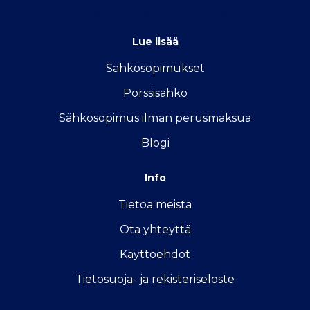
info@vertailu.sahkon-kilpailutus.fi
Lue lisää
Sähkösopimukse
t
Pörssisähkö
Sähkösopimus ilman perusmaksua
Blogi
Info
Tietoa meistä
Ota yhteyttä
Käyttöehdot
Tietosuoja- ja rekisteriseloste