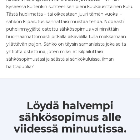
kyseessä kuitenkin suhteellisen pieni kuukausittainen kulu.
Tästä huolimatta – tai oikeastaan juuri tämän vuoksi –
sähkön kilpailutus kannattaisi muistaa tehdä. Nopeasti
puhelinmyyjältä ostettu sähkösopimus voi nimittäin
huomaamattomasti pitkällä aikavälillä tulla maksamaan
yllättävän paljon. Sähkö on täysin samanlaista jokaiselta
yhtiöltä ostettuna, joten miksi et kilpailuttaisi
sähkösopimustasi ja säästäisi sähkökuluissa, ilman
haittapuolia?
Löydä halvempi
sähkösopimus alle
viidessä minuutissa.