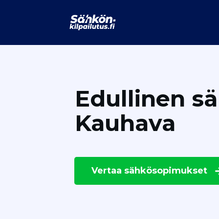
Edullinen s
Kauhava
Vertaa
sähkösopimukset