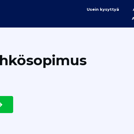
Usein kysyttyä
ähkösopimus