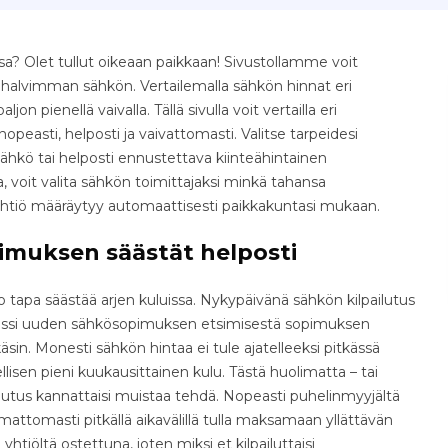
? Olet tullut oikeaan paikkaan! Sivustollamme voit
e halvimman sähkön. Vertailemalla sähkön hinnat eri
jon pienellä vaivalla. Tällä sivulla voit vertailla eri
easti, helposti ja vaivattomasti. Valitse tarpeidesi
ähkö tai helposti ennustettava kiinteähintainen
 voit valita sähkön toimittajaksi minkä tahansa
yhtiö määräytyy automaattisesti paikkakuntasi mukaan.
imuksen säästät helposti
tapa säästää arjen kuluissa. Nykypäivänä sähkön kilpailutus
osessi uuden sähkösopimuksen etsimisestä sopimuksen
äsin. Monesti sähkön hintaa ei tule ajatelleeksi pitkässä
isen pieni kuukausittainen kulu. Tästä huolimatta – tai
ilutus kannattaisi muistaa tehdä. Nopeasti puhelinmyyjältä
ttomasti pitkällä aikavälillä tulla maksamaan yllättävän
yhtiöltä ostettuna, joten miksi et kilpailuttaisi