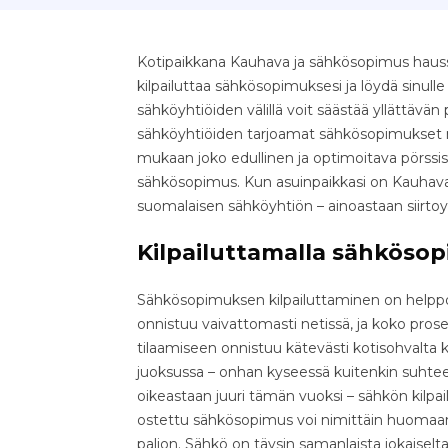
Kotipaikkana Kauhava ja sähkösopimus haussa
kilpailuttaa sähkösopimuksesi ja löydä sinull
sähköyhtiöiden välillä voit säästää yllättävän pal
sähköyhtiöiden tarjoamat sähkösopimukset nop
mukaan joko edullinen ja optimoitava pörssis
sähkösopimus. Kun asuinpaikkasi on Kauhava,
suomalaisen sähköyhtiön – ainoastaan siirto
Kilpailuttamalla sähkösop
Sähkösopimuksen kilpailuttaminen on helppo 
onnistuu vaivattomasti netissä, ja koko pr
tilaamiseen onnistuu kätevästi kotisohvalta k
juoksussa – onhan kyseessä kuitenkin suhteell
oikeastaan juuri tämän vuoksi – sähkön kilpa
ostettu sähkösopimus voi nimittäin huomaama
paljon. Sähkö on täysin samanlaista jokaiselta 