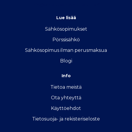
info@vertailu.sahkon-kilpailutus.fi
Lue lisää
Sähkösopimukse
t
Pörssisähkö
Sähkösopimus ilman perusmaksua
Blogi
Info
Tietoa meistä
Ota yhteyttä
Käyttöehdot
Tietosuoja- ja rekisteriseloste