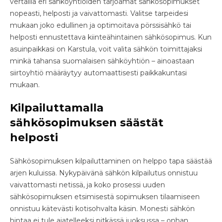
vertailla eri sähköyhtiöiden tarjoamat sähkösopimukset
nopeasti, helposti ja vaivattomasti. Valitse tarpeidesi
mukaan joko edullinen ja optimoitava pörssisähkö tai
helposti ennustettava kiinteähintainen sähkösopimus. Kun
asuinpaikkasi on Karstula, voit valita sähkön toimittajaksi
minkä tahansa suomalaisen sähköyhtiön – ainoastaan
siirtoyhtiö määräytyy automaattisesti paikkakuntasi
mukaan.
Kilpailuttamalla
sähkösopimuksen säästät
helposti
Sähkösopimuksen kilpailuttaminen on helppo tapa säästää
arjen kuluissa. Nykypäivänä sähkön kilpailutus onnistuu
vaivattomasti netissä, ja koko prosessi uuden
sähkösopimuksen etsimisestä sopimuksen tilaamiseen
onnistuu kätevästi kotisohvalta käsin. Monesti sähkön
hintaa ei tule ajatelleeksi pitkässä juoksussa – onhan