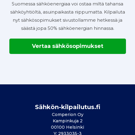
Suomessa sähköenergiaa voi ostaa miltä tahansa
sähköyhtiöltä, asuinpaikasta riippumatta. Kilpailuta
nyt sähkösopimukset sivustollamme hetkessä ja
säästä jopa 50% sähköenergian hinnassa.
Vertaa sähkösopimukset
Sähkön-kilpailutus.fi
Comperion Oy
Kampinkuja 2
00100 Helsinki
Y: 2933035-3