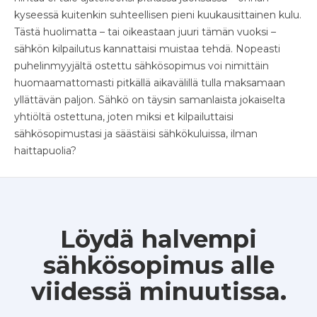
kyseessä kuitenkin suhteellisen pieni kuukausittainen kulu.
Tästä huolimatta – tai oikeastaan juuri tämän vuoksi –
sähkön kilpailutus kannattaisi muistaa tehdä. Nopeasti
puhelinmyyjältä ostettu sähkösopimus voi nimittäin
huomaamattomasti pitkällä aikavälillä tulla maksamaan
yllättävän paljon. Sähkö on täysin samanlaista jokaiselta
yhtiöltä ostettuna, joten miksi et kilpailuttaisi
sähkösopimustasi ja säästäisi sähkökuluissa, ilman
haittapuolia?
Löydä halvempi
sähkösopimus alle
viidessä minuutissa.