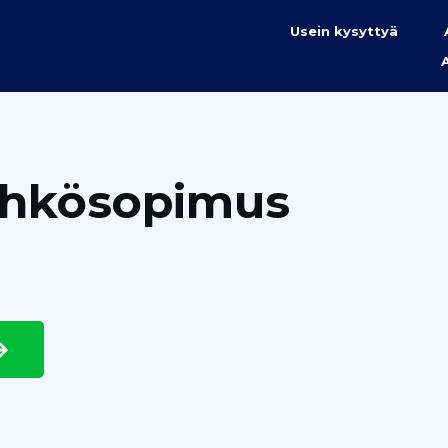
Usein kysyttyä
ähkösopimus