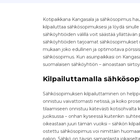
Kotipaikkana Kangasala ja sähkösopimus haus
kilpailuttaa sähkösopimuksesi ja löydä sinull
sähköyhtiöiden välillä voit säästää yllättävän pal
sähköyhtiöiden tarjoamat sähkösopimukset nop
mukaan joko edullinen ja optimoitava pörssis
sähkösopimus. Kun asuinpaikkasi on Kangasala
suomalaisen sähköyhtiön – ainoastaan siirto
Kilpailuttamalla sähkösop
Sähkösopimuksen kilpailuttaminen on helppo 
onnistuu vaivattomasti netissä, ja koko pr
tilaamiseen onnistuu kätevästi kotisohvalta k
juoksussa – onhan kyseessä kuitenkin suhteell
oikeastaan juuri tämän vuoksi – sähkön kilpa
ostettu sähkösopimus voi nimittäin huomaama
paljon. Sähkö on täysin samanlaista jokaiselta 