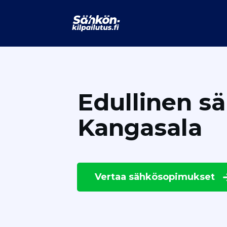
Edullinen s
Kangasala
Vertaa
sähkösopimukset