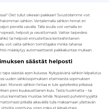
sa? Olet tullut oikeaan paikkaan! Sivustollamme voit
e halvimman sähkön. Vertailemalla sähkön hinnat eri
jon pienellä vaivalla. Tällä sivulla voit vertailla eri
easti, helposti ja vaivattomasti. Valitse tarpeidesi
ähkö tai helposti ennustettava kiinteähintainen
, voit valita sähkön toimittajaksi minkä tahansa
yhtiö määräytyy automaattisesti paikkakuntasi mukaan.
imuksen säästät helposti
tapa säästää arjen kuluissa. Nykypäivänä sähkön kilpailutus
osessi uuden sähkösopimuksen etsimisestä sopimuksen
äsin. Monesti sähkön hintaa ei tule ajatelleeksi pitkässä
isen pieni kuukausittainen kulu. Tästä huolimatta – tai
ilutus kannattaisi muistaa tehdä. Nopeasti puhelinmyyjältä
ttomasti pitkällä aikavälillä tulla maksamaan yllättävän
yhtiöltä ostettuna, joten miksi et kilpailuttaisi