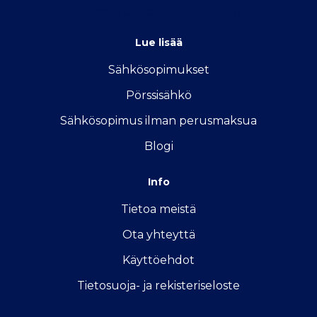
info@vertailu.sahkon-kilpailutus.fi
Lue lisää
Sähkösopimukse
t
Pörssisähkö
Sähkösopimus ilman perusmaksua
Blogi
Info
Tietoa meistä
Ota yhteyttä
Käyttöehdot
Tietosuoja- ja rekisteriseloste