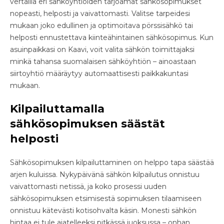
vertailla eri sähköyhtiöiden tarjoamat sähkösopimukset
nopeasti, helposti ja vaivattomasti. Valitse tarpeidesi
mukaan joko edullinen ja optimoitava pörssisähkö tai
helposti ennustettava kiinteähintainen sähkösopimus. Kun
asuinpaikkasi on Kaavi, voit valita sähkön toimittajaksi
minkä tahansa suomalaisen sähköyhtiön – ainoastaan
siirtoyhtiö määräytyy automaattisesti paikkakuntasi
mukaan.
Kilpailuttamalla
sähkösopimuksen säästät
helposti
Sähkösopimuksen kilpailuttaminen on helppo tapa säästää
arjen kuluissa. Nykypäivänä sähkön kilpailutus onnistuu
vaivattomasti netissä, ja koko prosessi uuden
sähkösopimuksen etsimisestä sopimuksen tilaamiseen
onnistuu kätevästi kotisohvalta käsin. Monesti sähkön
hintaa ei tule ajatelleeksi pitkässä juoksussa – onhan