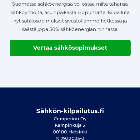
Suomessa sähköenergiaa voi ostaa miltä tahansa
sähköyhtiöltä, asuinpaikasta riippumatta. Kilpailuta
nyt sähkösopimukset sivustollamme hetkessä ja
säästä jopa 50% sähköenergian hinnassa.
Vertaa sähkösopimukset
Sähkön-kilpailutus.fi
Comperion Oy
Kampinkuja 2
00100 Helsinki
Y: 2933035-3