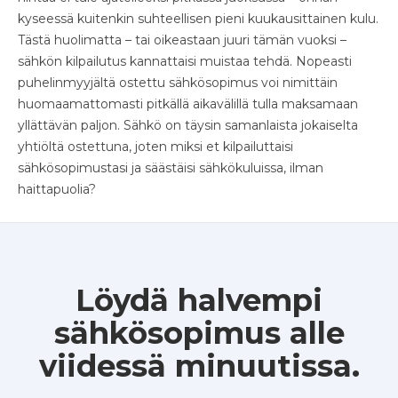
kyseessä kuitenkin suhteellisen pieni kuukausittainen kulu.
Tästä huolimatta – tai oikeastaan juuri tämän vuoksi –
sähkön kilpailutus kannattaisi muistaa tehdä. Nopeasti
puhelinmyyjältä ostettu sähkösopimus voi nimittäin
huomaamattomasti pitkällä aikavälillä tulla maksamaan
yllättävän paljon. Sähkö on täysin samanlaista jokaiselta
yhtiöltä ostettuna, joten miksi et kilpailuttaisi
sähkösopimustasi ja säästäisi sähkökuluissa, ilman
haittapuolia?
Löydä halvempi
sähkösopimus alle
viidessä minuutissa.