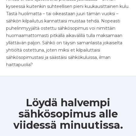
kyseessä kuitenkin suhteellisen pieni kuukausittainen kulu.
Tästä huolimatta – tai oikeastaan juuri tämän vuoksi –
sähkön kilpailutus kannattaisi muistaa tehdä. Nopeasti
puhelinmyyjältä ostettu sähkösopimus voi nimittäin
huomaamattomasti pitkällä aikavälillä tulla maksamaan
yllättävän paljon. Sähkö on täysin samanlaista jokaiselta
yhtiöltä ostettuna, joten miksi et kilpailuttaisi
sähkösopimustasi ja säästäisi sähkökuluissa, ilman
haittapuolia?
Löydä halvempi
sähkösopimus alle
viidessä minuutissa.