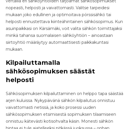
vertailla eri sähköyhtiöiden tarjoamat sähkösopimukset
nopeasti, helposti ja vaivattomasti. Valitse tarpeidesi
mukaan joko edullinen ja optimoitava pörssisähkö tai
helposti ennustettava kiinteähintainen sähkösopimus. Kun
asuinpaikkasi on Kärsämäki, voit valita sähkön toimittajaksi
minkä tahansa suomalaisen sähköyhtiön – ainoastaan
siirtoyhtiö määräytyy automaattisesti paikkakuntasi
mukaan.
Kilpailuttamalla
sähkösopimuksen säästät
helposti
Sähkösopimuksen kilpailuttaminen on helppo tapa säästää
arjen kuluissa. Nykypäivänä sähkön kilpailutus onnistuu
vaivattomasti netissä, ja koko prosessi uuden
sähkösopimuksen etsimisestä sopimuksen tilaamiseen
onnistuu kätevästi kotisohvalta käsin. Monesti sähkön
hintaa ei tule ajatelleeksi pitkässä juoksussa – onhan