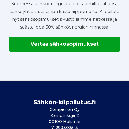
Suomessa sähköenergiaa voi ostaa miltä tahansa
sähköyhtiöltä, asuinpaikasta riippumatta. Kilpailuta
nyt sähkösopimukset sivustollamme hetkessä ja
säästä jopa 50% sähköenergian hinnassa.
Vertaa sähkösopimukset
Sähkön-kilpailutus.fi
Comperion Oy
Kampinkuja 2
00100 Helsinki
Y: 2933035-3