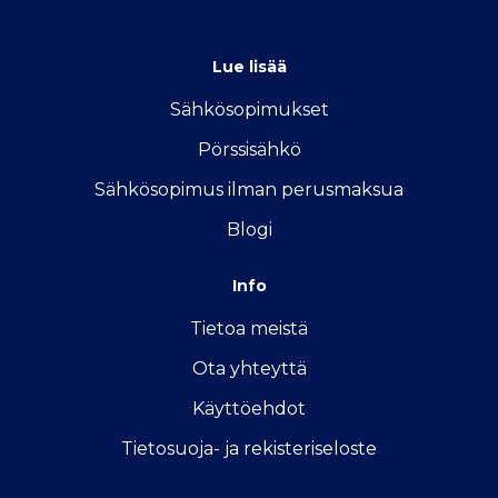
info@vertailu.sahkon-kilpailutus.fi
Lue lisää
Sähkösopimukse
t
Pörssisähkö
Sähkösopimus ilman perusmaksua
Blogi
Info
Tietoa meistä
Ota yhteyttä
Käyttöehdot
Tietosuoja- ja rekisteriseloste