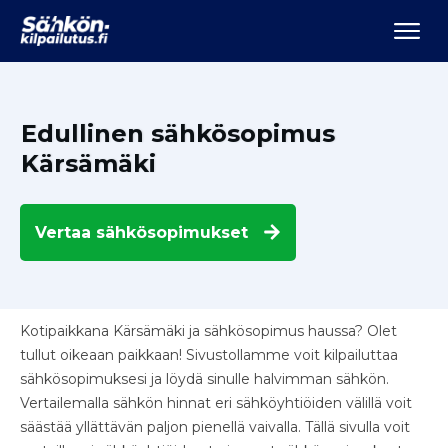
Edullinen sähkösopimus
Kärsämäki
Vertaa
sähkösopimukset
Kotipaikkana Kärsämäki ja sähkösopimus haussa? Olet
tullut oikeaan paikkaan! Sivustollamme voit kilpailuttaa
sähkösopimuksesi ja löydä sinulle halvimman sähkön.
Vertailemalla sähkön hinnat eri sähköyhtiöiden välillä voit
säästää yllättävän paljon pienellä vaivalla. Tällä sivulla voit