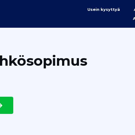
Usein kysyttyä
ähkösopimus