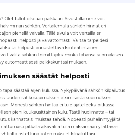
? Olet tullut oikeaan paikkaan! Sivustollamme voit
e halvimman sähkön. Vertailemalla sähkön hinnat eri
jon pienellä vaivalla. Tällä sivulla voit vertailla eri
easti, helposti ja vaivattomasti. Valitse tarpeidesi
ähkö tai helposti ennustettava kiinteähintainen
voit valita sähkön toimittajaksi minkä tahansa suomalaisen
tyy automaattisesti paikkakuntasi mukaan.
imuksen säästät helposti
tapa säästää arjen kuluissa. Nykypäivänä sähkön kilpailutus
osessi uuden sähkösopimuksen etsimisestä sopimuksen
äsin. Monesti sähkön hintaa ei tule ajatelleeksi pitkässä
isen pieni kuukausittainen kulu. Tästä huolimatta – tai
ilutus kannattaisi muistaa tehdä. Nopeasti puhelinmyyjältä
ttomasti pitkällä aikavälillä tulla maksamaan yllättävän
yhtiöltä ostettuna, joten miksi et kilpailuttaisi