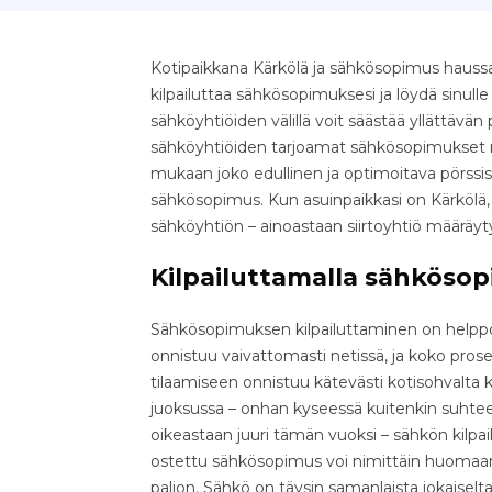
Kotipaikkana Kärkölä ja sähkösopimus haussa
kilpailuttaa sähkösopimuksesi ja löydä sinull
sähköyhtiöiden välillä voit säästää yllättävän pal
sähköyhtiöiden tarjoamat sähkösopimukset nop
mukaan joko edullinen ja optimoitava pörssis
sähkösopimus. Kun asuinpaikkasi on Kärkölä, 
sähköyhtiön – ainoastaan siirtoyhtiö määräy
Kilpailuttamalla sähkösop
Sähkösopimuksen kilpailuttaminen on helppo 
onnistuu vaivattomasti netissä, ja koko pr
tilaamiseen onnistuu kätevästi kotisohvalta k
juoksussa – onhan kyseessä kuitenkin suhteell
oikeastaan juuri tämän vuoksi – sähkön kilpa
ostettu sähkösopimus voi nimittäin huomaama
paljon. Sähkö on täysin samanlaista jokaiselta 