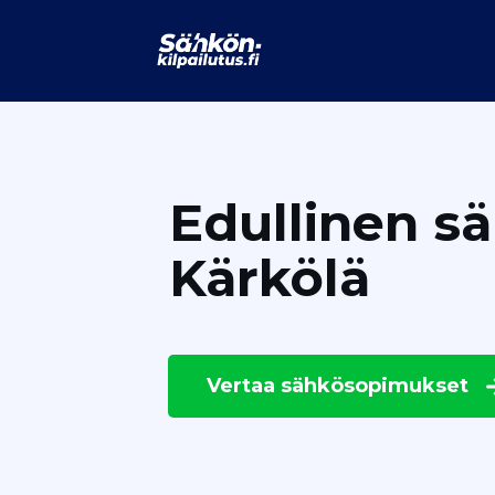
Edullinen s
Kärkölä
Vertaa
sähkösopimukset