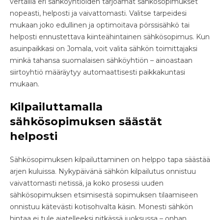
vertailla eri sähköyhtiöiden tarjoamat sähkösopimukset
nopeasti, helposti ja vaivattomasti. Valitse tarpeidesi
mukaan joko edullinen ja optimoitava pörssisähkö tai
helposti ennustettava kiinteähintainen sähkösopimus. Kun
asuinpaikkasi on Jomala, voit valita sähkön toimittajaksi
minkä tahansa suomalaisen sähköyhtiön – ainoastaan
siirtoyhtiö määräytyy automaattisesti paikkakuntasi
mukaan.
Kilpailuttamalla
sähkösopimuksen säästät
helposti
Sähkösopimuksen kilpailuttaminen on helppo tapa säästää
arjen kuluissa. Nykypäivänä sähkön kilpailutus onnistuu
vaivattomasti netissä, ja koko prosessi uuden
sähkösopimuksen etsimisestä sopimuksen tilaamiseen
onnistuu kätevästi kotisohvalta käsin. Monesti sähkön
hintaa ei tule ajatelleeksi pitkässä juoksussa – onhan