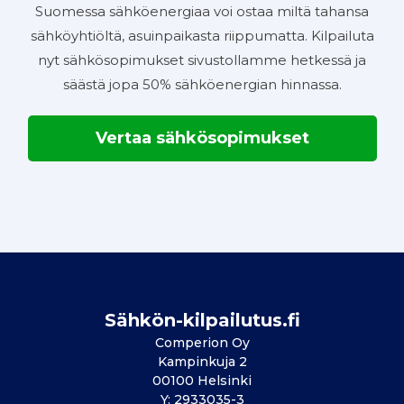
Suomessa sähköenergiaa voi ostaa miltä tahansa
sähköyhtiöltä, asuinpaikasta riippumatta. Kilpailuta
nyt sähkösopimukset sivustollamme hetkessä ja
säästä jopa 50% sähköenergian hinnassa.
Vertaa sähkösopimukset
Sähkön-kilpailutus.fi
Comperion Oy
Kampinkuja 2
00100 Helsinki
Y: 2933035-3