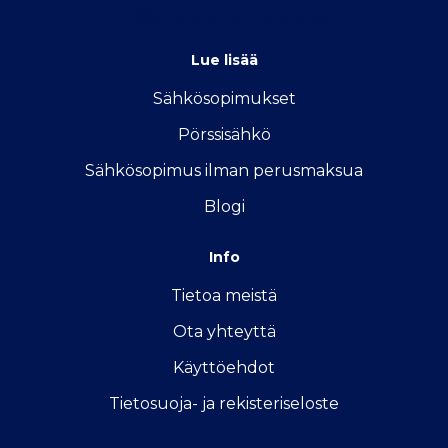
info@vertailu.sahkon-kilpailutus.fi
Lue lisää
Sähkösopimukse
t
Pörssisähkö
Sähkösopimus ilman perusmaksua
Blogi
Info
Tietoa meistä
Ota yhteyttä
Käyttöehdot
Tietosuoja- ja rekisteriseloste