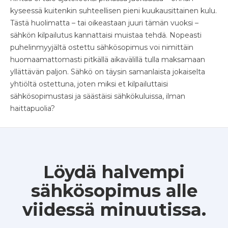
kyseessä kuitenkin suhteellisen pieni kuukausittainen kulu.
Tästä huolimatta – tai oikeastaan juuri tämän vuoksi –
sähkön kilpailutus kannattaisi muistaa tehdä. Nopeasti
puhelinmyyjältä ostettu sähkösopimus voi nimittäin
huomaamattomasti pitkällä aikavälillä tulla maksamaan
yllättävän paljon. Sähkö on täysin samanlaista jokaiselta
yhtiöltä ostettuna, joten miksi et kilpailuttaisi
sähkösopimustasi ja säästäisi sähkökuluissa, ilman
haittapuolia?
Löydä halvempi
sähkösopimus alle
viidessä minuutissa.