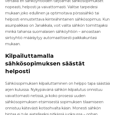
vertailla eri sähköyhtiöiden tarjoamat sähkösopimukset
nopeasti, helposti ja vaivattomasti. Valitse tarpeidesi
mukaan joko edullinen ja optimoitava pörssisähkö tai
helposti ennustettava kiinteähintainen sähkösopimus. Kun
asuinpaikkasi on Janakkala, voit valita sähkön toimittajaksi
minkä tahansa suomalaisen sähköyhtiön – ainoastaan
siirtoyhtiö määräytyy automaattisesti paikkakuntasi
mukaan.
Kilpailuttamalla
sähkösopimuksen säästät
helposti
Sähkösopimuksen kilpailuttaminen on helppo tapa säästää
arjen kuluissa. Nykypäivänä sähkön kilpailutus onnistuu
vaivattomasti netissä, ja koko prosessi uuden
sähkösopimuksen etsimisestä sopimuksen tilaamiseen
onnistuu kätevästi kotisohvalta käsin. Monesti sähkön
hintaa ei tule ajatelleeksi pitkässä juoksussa – onhan