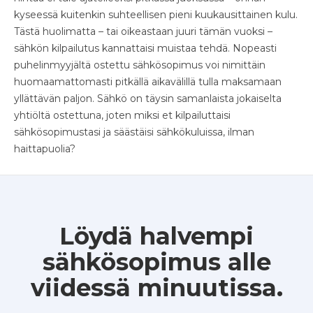
kyseessä kuitenkin suhteellisen pieni kuukausittainen kulu.
Tästä huolimatta – tai oikeastaan juuri tämän vuoksi –
sähkön kilpailutus kannattaisi muistaa tehdä. Nopeasti
puhelinmyyjältä ostettu sähkösopimus voi nimittäin
huomaamattomasti pitkällä aikavälillä tulla maksamaan
yllättävän paljon. Sähkö on täysin samanlaista jokaiselta
yhtiöltä ostettuna, joten miksi et kilpailuttaisi
sähkösopimustasi ja säästäisi sähkökuluissa, ilman
haittapuolia?
Löydä halvempi
sähkösopimus alle
viidessä minuutissa.