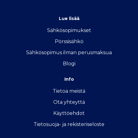
info@vertailu.sahkon-kilpailutus.fi
Lue lisää
Sähkösopimukse
t
Pörssisähkö
Sähkösopimus ilman perusmaksua
Blogi
Info
Tietoa meistä
Ota yhteyttä
Käyttöehdot
Tietosuoja- ja rekisteriseloste