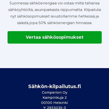
Suomessa sähköenergiaa voi ostaa miltä tahansa
sähköyhtiöltä, asuinpaikasta riippumatta. Kilpailuta
nyt sähkösopimukset sivustollamme hetkessä ja
säästä jopa 50% sähköenergian hinnassa.
Vertaa sähkösopimukset
Sähkön-kilpailutus.fi
Comperion Oy
Kampinkuja 2
00100 Helsinki
Y: 2933035-3