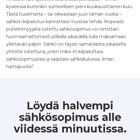
kyseessä kuitenkin suhteellisen pieni kuukausittainen kulu.
Tästä huolimatta – tai oikeastaan juuri tämän vuoksi –
sähkön kilpailutus kannattaisi muistaa tehdä. Nopeasti
puhelinmyyjältä ostettu sähkösopimus voi nimittäin
huomaamattomasti pitkällä aikavälillä tulla maksamaan
yllättävän paljon. Sähkö on täysin samanlaista jokaiselta
yhtiöltä ostettuna, joten miksi et kilpailuttaisi
sähkösopimustasi ja säästäisi sähkökuluissa, ilman
haittapuolia?
Löydä halvempi
sähkösopimus alle
viidessä minuutissa.