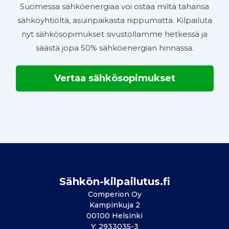
Suomessa sähköenergiaa voi ostaa miltä tahansa
sähköyhtiöltä, asuinpaikasta riippumatta. Kilpailuta
nyt sähkösopimukset sivustollamme hetkessä ja
säästä jopa 50% sähköenergian hinnassa.
Vertaa sähkösopimukset
Sähkön-kilpailutus.fi
Comperion Oy
Kampinkuja 2
00100 Helsinki
Y: 2933035-3