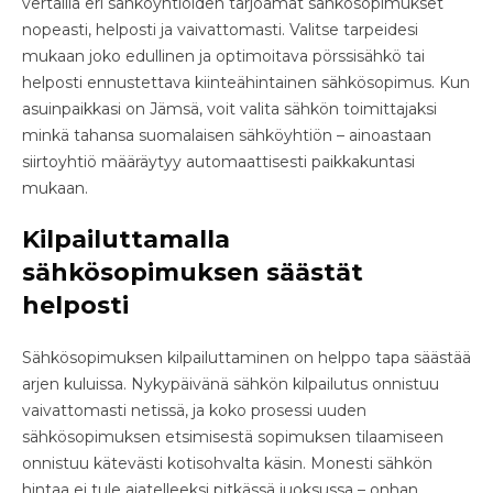
vertailla eri sähköyhtiöiden tarjoamat sähkösopimukset
nopeasti, helposti ja vaivattomasti. Valitse tarpeidesi
mukaan joko edullinen ja optimoitava pörssisähkö tai
helposti ennustettava kiinteähintainen sähkösopimus. Kun
asuinpaikkasi on Jämsä, voit valita sähkön toimittajaksi
minkä tahansa suomalaisen sähköyhtiön – ainoastaan
siirtoyhtiö määräytyy automaattisesti paikkakuntasi
mukaan.
Kilpailuttamalla
sähkösopimuksen säästät
helposti
Sähkösopimuksen kilpailuttaminen on helppo tapa säästää
arjen kuluissa. Nykypäivänä sähkön kilpailutus onnistuu
vaivattomasti netissä, ja koko prosessi uuden
sähkösopimuksen etsimisestä sopimuksen tilaamiseen
onnistuu kätevästi kotisohvalta käsin. Monesti sähkön
hintaa ei tule ajatelleeksi pitkässä juoksussa – onhan