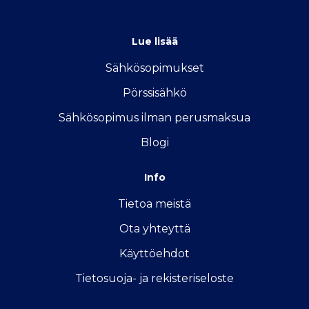
info@vertailu.sahkon-kilpailutus.fi
Lue lisää
Sähkösopimukse
t
Pörssisähkö
Sähkösopimus ilman perusmaksua
Blogi
Info
Tietoa meistä
Ota yhteyttä
Käyttöehdot
Tietosuoja- ja rekisteriseloste