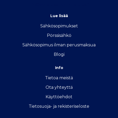
info@vertailu.sahkon-kilpailutus.fi
Lue lisää
Sähkösopimukse
t
Pörssisähkö
Sähkösopimus ilman perusmaksua
Blogi
Info
Tietoa meistä
Ota yhteyttä
Käyttöehdot
Tietosuoja- ja rekisteriseloste