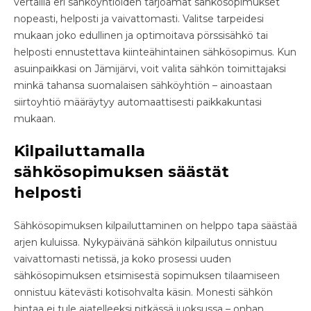
vertailla eri sähköyhtiöiden tarjoamat sähkösopimukset
nopeasti, helposti ja vaivattomasti. Valitse tarpeidesi
mukaan joko edullinen ja optimoitava pörssisähkö tai
helposti ennustettava kiinteähintainen sähkösopimus. Kun
asuinpaikkasi on Jämijärvi, voit valita sähkön toimittajaksi
minkä tahansa suomalaisen sähköyhtiön – ainoastaan
siirtoyhtiö määräytyy automaattisesti paikkakuntasi
mukaan.
Kilpailuttamalla
sähkösopimuksen säästät
helposti
Sähkösopimuksen kilpailuttaminen on helppo tapa säästää
arjen kuluissa. Nykypäivänä sähkön kilpailutus onnistuu
vaivattomasti netissä, ja koko prosessi uuden
sähkösopimuksen etsimisestä sopimuksen tilaamiseen
onnistuu kätevästi kotisohvalta käsin. Monesti sähkön
hintaa ei tule ajatelleeksi pitkässä juoksussa – onhan