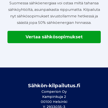
Suomessa sähköenergiaa voi ostaa miltä tahansa
sähköyhtiöltä, asuinpaikasta riippumatta. Kilpailuta
nyt sähkösopimukset sivustollamme hetkessä ja
säästä jopa 50% sähköenergian hinnassa.
Vertaa sähkösopimukset
Sähkön-kilpailutus.fi
Comperion Oy
Kampinkuja 2
00100 Helsinki
Y: 2933035-3