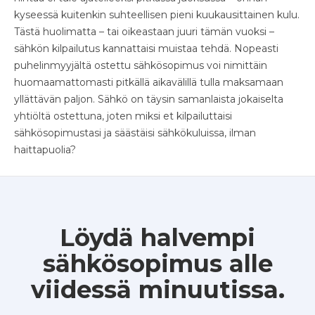
kyseessä kuitenkin suhteellisen pieni kuukausittainen kulu.
Tästä huolimatta – tai oikeastaan juuri tämän vuoksi –
sähkön kilpailutus kannattaisi muistaa tehdä. Nopeasti
puhelinmyyjältä ostettu sähkösopimus voi nimittäin
huomaamattomasti pitkällä aikavälillä tulla maksamaan
yllättävän paljon. Sähkö on täysin samanlaista jokaiselta
yhtiöltä ostettuna, joten miksi et kilpailuttaisi
sähkösopimustasi ja säästäisi sähkökuluissa, ilman
haittapuolia?
Löydä halvempi
sähkösopimus alle
viidessä minuutissa.