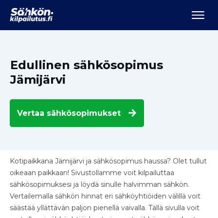
Edullinen sähkösopimus
Jämijärvi
Vertaa
sähkösopimukset
Kotipaikkana Jämijärvi ja sähkösopimus haussa? Olet tullut
oikeaan paikkaan! Sivustollamme voit kilpailuttaa
sähkösopimuksesi ja löydä sinulle halvimman sähkön.
Vertailemalla sähkön hinnat eri sähköyhtiöiden välillä voit
säästää yllättävän paljon pienellä vaivalla. Tällä sivulla voit