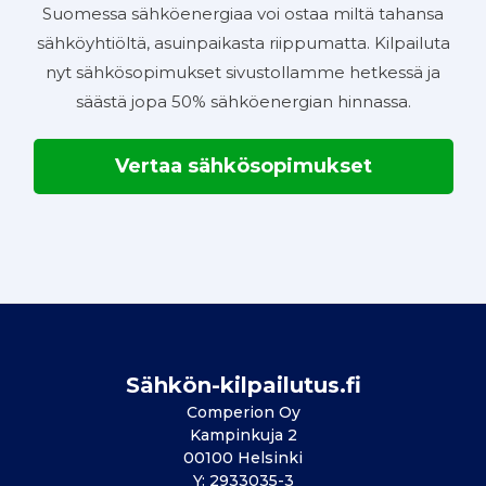
Suomessa sähköenergiaa voi ostaa miltä tahansa
sähköyhtiöltä, asuinpaikasta riippumatta. Kilpailuta
nyt sähkösopimukset sivustollamme hetkessä ja
säästä jopa 50% sähköenergian hinnassa.
Vertaa sähkösopimukset
Sähkön-kilpailutus.fi
Comperion Oy
Kampinkuja 2
00100 Helsinki
Y: 2933035-3