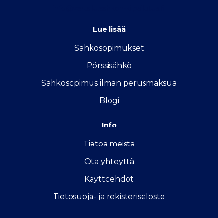
info@vertailu.sahkon-kilpailutus.fi
Lue lisää
Sähkösopimukse
t
Pörssisähkö
Sähkösopimus ilman perusmaksua
Blogi
Info
Tietoa meistä
Ota yhteyttä
Käyttöehdot
Tietosuoja- ja rekisteriseloste