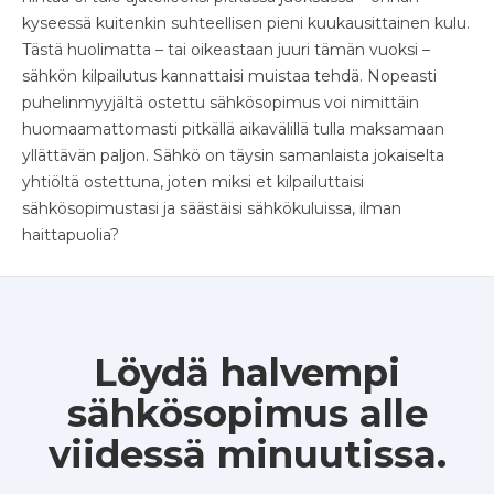
kyseessä kuitenkin suhteellisen pieni kuukausittainen kulu.
Tästä huolimatta – tai oikeastaan juuri tämän vuoksi –
sähkön kilpailutus kannattaisi muistaa tehdä. Nopeasti
puhelinmyyjältä ostettu sähkösopimus voi nimittäin
huomaamattomasti pitkällä aikavälillä tulla maksamaan
yllättävän paljon. Sähkö on täysin samanlaista jokaiselta
yhtiöltä ostettuna, joten miksi et kilpailuttaisi
sähkösopimustasi ja säästäisi sähkökuluissa, ilman
haittapuolia?
Löydä halvempi
sähkösopimus alle
viidessä minuutissa.