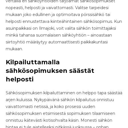
vertailla eri sähköyhtiöiden tarjoamat sähkösopimukset
nopeasti, helposti ja vaivattomasti. Valitse tarpeidesi
mukaan joko edullinen ja optimoitava pörssisähkö tai
helposti ennustettava kiinteähintainen sähkösopimus. Kun
asuinpaikkasi on Ilmajoki, voit valita sähkön toimittajaksi
minkä tahansa suomalaisen sähköyhtiön – ainoastaan
siirtoyhtiö määräytyy automaattisesti paikkakuntasi
mukaan.
Kilpailuttamalla
sähkösopimuksen säästät
helposti
Sähkösopimuksen kilpailuttaminen on helppo tapa säästää
arjen kuluissa. Nykypäivänä sähkön kilpailutus onnistuu
vaivattomasti netissä, ja koko prosessi uuden
sähkösopimuksen etsimisestä sopimuksen tilaamiseen
onnistuu kätevästi kotisohvalta käsin. Monesti sähkön
hintaa ei tule ajatelleeksi pitkässä juoksussa – onhan