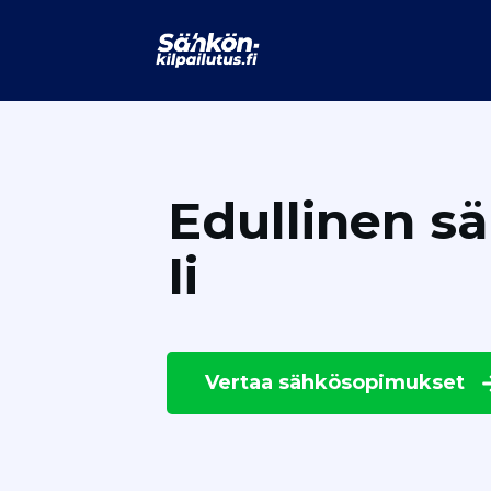
Edullinen s
Ii
Vertaa
sähkösopimukset