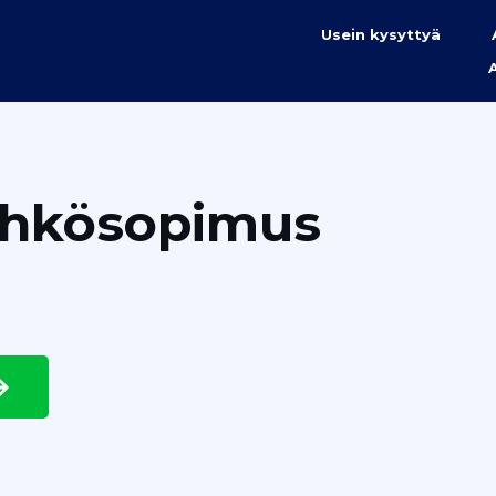
Usein kysyttyä
ähkösopimus