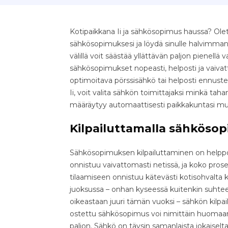
Kotipaikkana Ii ja sähkösopimus haussa? Olet 
sähkösopimuksesi ja löydä sinulle halvimman
välillä voit säästää yllättävän paljon pienellä v
sähkösopimukset nopeasti, helposti ja vaivatt
optimoitava pörssisähkö tai helposti ennust
Ii, voit valita sähkön toimittajaksi minkä ta
määräytyy automaattisesti paikkakuntasi m
Kilpailuttamalla sähkösop
Sähkösopimuksen kilpailuttaminen on helppo 
onnistuu vaivattomasti netissä, ja koko pr
tilaamiseen onnistuu kätevästi kotisohvalta k
juoksussa – onhan kyseessä kuitenkin suhteell
oikeastaan juuri tämän vuoksi – sähkön kilpa
ostettu sähkösopimus voi nimittäin huomaama
paljon. Sähkö on täysin samanlaista jokaiselta 