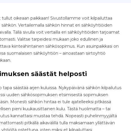
tullut oikeaan paikkaan! Sivustollamme voit kilpailuttaa
 sähkön. Vertailemalla sähkön hinnat eri sähköyhtiöiden
aivalla. Tällä sivulla voit vertailla eri sähköyhtiöiden tarjoamat
omasti. Valitse tarpeidesi mukaan joko edullinen ja
ettava kiinteähintainen sähkösopimus. Kun asuinpaikkasi on
hansa suomalaisen sähköyhtiön – ainoastaan siirtoyhtiö
ukaan.
imuksen säästät helposti
tapa säästää arjen kuluissa. Nykypäivänä sähkön kilpailutus
osessi uuden sähkösopimuksen etsimisestä sopimuksen
äsin. Monesti sähkön hintaa ei tule ajatelleeksi pitkässä
isen pieni kuukausittainen kulu. Tästä huolimatta – tai
ilutus kannattaisi muistaa tehdä. Nopeasti puhelinmyyjältä
ttomasti pitkällä aikavälillä tulla maksamaan yllättävän
yhtiöltä ostettuna, joten miksi et kilpailuttaisi