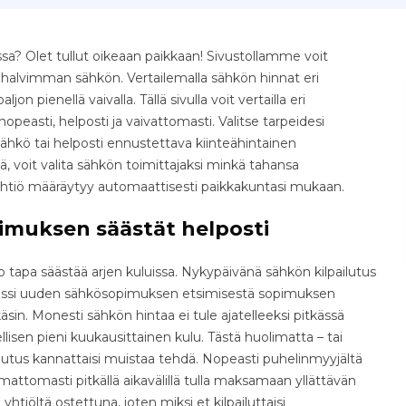
a? Olet tullut oikeaan paikkaan! Sivustollamme voit
e halvimman sähkön. Vertailemalla sähkön hinnat eri
jon pienellä vaivalla. Tällä sivulla voit vertailla eri
easti, helposti ja vaivattomasti. Valitse tarpeidesi
ähkö tai helposti ennustettava kiinteähintainen
 voit valita sähkön toimittajaksi minkä tahansa
yhtiö määräytyy automaattisesti paikkakuntasi mukaan.
imuksen säästät helposti
tapa säästää arjen kuluissa. Nykypäivänä sähkön kilpailutus
osessi uuden sähkösopimuksen etsimisestä sopimuksen
äsin. Monesti sähkön hintaa ei tule ajatelleeksi pitkässä
isen pieni kuukausittainen kulu. Tästä huolimatta – tai
ilutus kannattaisi muistaa tehdä. Nopeasti puhelinmyyjältä
ttomasti pitkällä aikavälillä tulla maksamaan yllättävän
yhtiöltä ostettuna, joten miksi et kilpailuttaisi