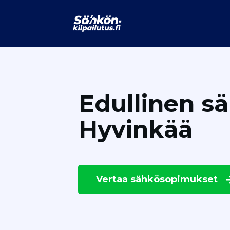
Edullinen s
Hyvinkää
Vertaa
sähkösopimukset