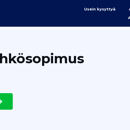
Usein kysyttyä
ähkösopimus