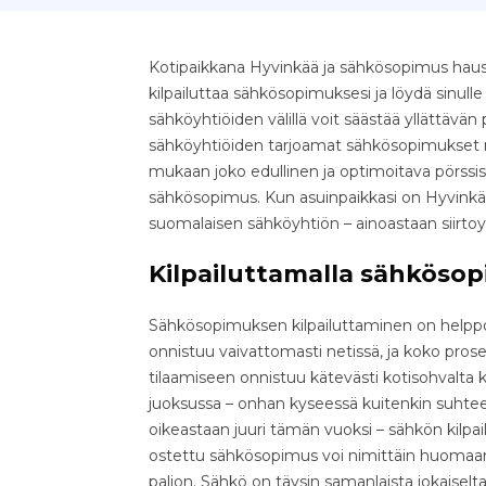
Kotipaikkana Hyvinkää ja sähkösopimus hauss
kilpailuttaa sähkösopimuksesi ja löydä sinull
sähköyhtiöiden välillä voit säästää yllättävän pal
sähköyhtiöiden tarjoamat sähkösopimukset nop
mukaan joko edullinen ja optimoitava pörssis
sähkösopimus. Kun asuinpaikkasi on Hyvinkää,
suomalaisen sähköyhtiön – ainoastaan siirto
Kilpailuttamalla sähkösop
Sähkösopimuksen kilpailuttaminen on helppo 
onnistuu vaivattomasti netissä, ja koko pr
tilaamiseen onnistuu kätevästi kotisohvalta k
juoksussa – onhan kyseessä kuitenkin suhteell
oikeastaan juuri tämän vuoksi – sähkön kilpa
ostettu sähkösopimus voi nimittäin huomaama
paljon. Sähkö on täysin samanlaista jokaiselta 