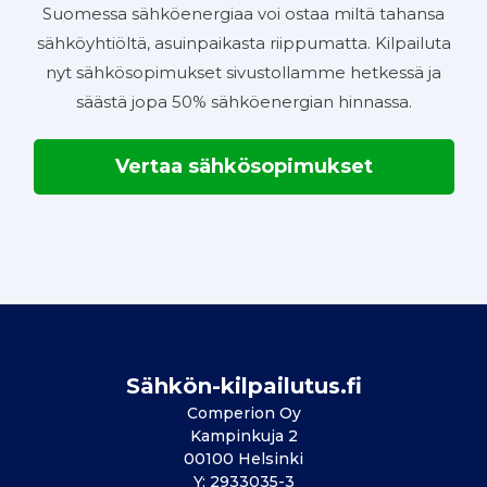
Suomessa sähköenergiaa voi ostaa miltä tahansa
sähköyhtiöltä, asuinpaikasta riippumatta. Kilpailuta
nyt sähkösopimukset sivustollamme hetkessä ja
säästä jopa 50% sähköenergian hinnassa.
Vertaa sähkösopimukset
Sähkön-kilpailutus.fi
Comperion Oy
Kampinkuja 2
00100 Helsinki
Y: 2933035-3