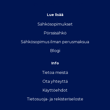
info@vertailu.sahkon-kilpailutus.fi
Lue lisää
Sähkösopimukse
t
Pörssisähkö
Sähkösopimus ilman perusmaksua
Blogi
Info
Tietoa meistä
Ota yhteyttä
Käyttöehdot
Tietosuoja- ja rekisteriseloste