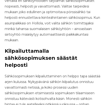
vertailla eri sähköyhtiöiden tarjoamat sähkösopimukset
nopeasti, helposti ja vaivattomasti. Valitse tarpeidesi
mukaan joko edullinen ja optimoitava pörssisähkö tai
helposti ennustettava kiinteähintainen sähkösopimus. Kun
asuinpaikkasi on Hollola, voit valita sähkön toimittajaksi
minkä tahansa suomalaisen sähköyhtiön – ainoastaan
siirtoyhtiö määräytyy automaattisesti paikkakuntasi
mukaan.
Kilpailuttamalla
sähkösopimuksen säästät
helposti
Sähkösopimuksen kilpailuttaminen on helppo tapa säästää
arjen kuluissa. Nykypäivänä sähkön kilpailutus onnistuu
vaivattomasti netissä, ja koko prosessi uuden
sähkösopimuksen etsimisestä sopimuksen tilaamiseen
onnistuu kätevästi kotisohvalta käsin. Monesti sähkön
hintaa ei tule ajatelleeksi pitkässä juoksussa – onhan