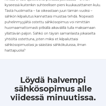
kyseessä kuitenkin suhteellisen pieni kuukausittainen kulu.
Tästä huolimatta – tai oikeastaan juuri tämän vuoksi –
sähkön kilpailutus kannattaisi muistaa tehdä. Nopeasti
puhelinmyyjältä ostettu sähkösopimus voi nimittäin
huomaamattomasti pitkällä aikavälillä tulla maksamaan
yllättävän paljon. Sähkö on täysin samanlaista jokaiselta
yhtiöltä ostettuna, joten miksi et kilpailuttaisi
sähkösopimustasi ja säästäisi sähkökuluissa, ilman
haittapuolia?
Löydä halvempi
sähkösopimus alle
viidessä minuutissa.