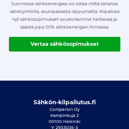
Suomessa sähköenergiaa voi ostaa miltä tahansa
sähköyhtiöltä, asuinpaikasta riippumatta. Kilpailuta
nyt sähkösopimukset sivustollamme hetkessä ja
säästä jopa 50% sähköenergian hinnassa.
Vertaa sähkösopimukset
Sähkön-kilpailutus.fi
Comperion Oy
Kampinkuja 2
00100 Helsinki
Y: 2933035-3