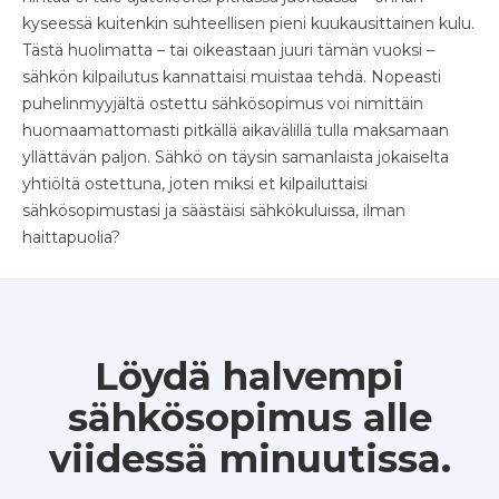
kyseessä kuitenkin suhteellisen pieni kuukausittainen kulu.
Tästä huolimatta – tai oikeastaan juuri tämän vuoksi –
sähkön kilpailutus kannattaisi muistaa tehdä. Nopeasti
puhelinmyyjältä ostettu sähkösopimus voi nimittäin
huomaamattomasti pitkällä aikavälillä tulla maksamaan
yllättävän paljon. Sähkö on täysin samanlaista jokaiselta
yhtiöltä ostettuna, joten miksi et kilpailuttaisi
sähkösopimustasi ja säästäisi sähkökuluissa, ilman
haittapuolia?
Löydä halvempi
sähkösopimus alle
viidessä minuutissa.