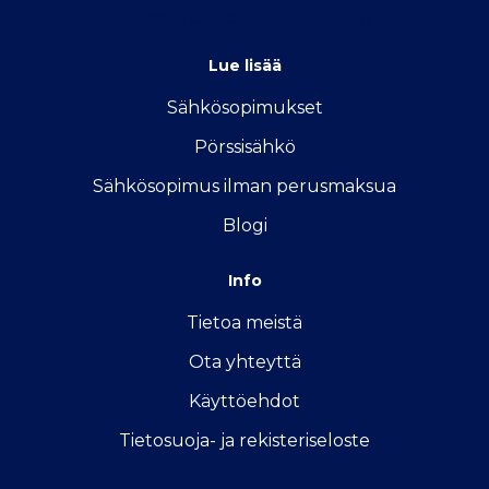
info@vertailu.sahkon-kilpailutus.fi
Lue lisää
Sähkösopimukse
t
Pörssisähkö
Sähkösopimus ilman perusmaksua
Blogi
Info
Tietoa meistä
Ota yhteyttä
Käyttöehdot
Tietosuoja- ja rekisteriseloste