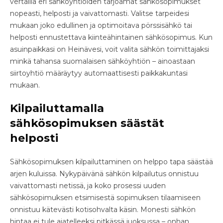
vertailla eri sähköyhtiöiden tarjoamat sähkösopimukset
nopeasti, helposti ja vaivattomasti. Valitse tarpeidesi
mukaan joko edullinen ja optimoitava pörssisähkö tai
helposti ennustettava kiinteähintainen sähkösopimus. Kun
asuinpaikkasi on Heinävesi, voit valita sähkön toimittajaksi
minkä tahansa suomalaisen sähköyhtiön – ainoastaan
siirtoyhtiö määräytyy automaattisesti paikkakuntasi
mukaan.
Kilpailuttamalla
sähkösopimuksen säästät
helposti
Sähkösopimuksen kilpailuttaminen on helppo tapa säästää
arjen kuluissa. Nykypäivänä sähkön kilpailutus onnistuu
vaivattomasti netissä, ja koko prosessi uuden
sähkösopimuksen etsimisestä sopimuksen tilaamiseen
onnistuu kätevästi kotisohvalta käsin. Monesti sähkön
hintaa ei tule ajatelleeksi pitkässä juoksussa – onhan