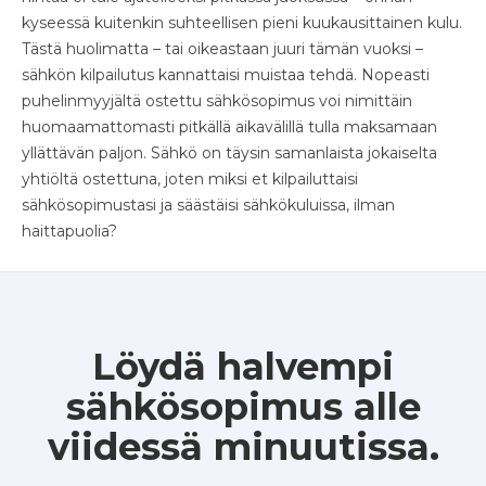
kyseessä kuitenkin suhteellisen pieni kuukausittainen kulu.
Tästä huolimatta – tai oikeastaan juuri tämän vuoksi –
sähkön kilpailutus kannattaisi muistaa tehdä. Nopeasti
puhelinmyyjältä ostettu sähkösopimus voi nimittäin
huomaamattomasti pitkällä aikavälillä tulla maksamaan
yllättävän paljon. Sähkö on täysin samanlaista jokaiselta
yhtiöltä ostettuna, joten miksi et kilpailuttaisi
sähkösopimustasi ja säästäisi sähkökuluissa, ilman
haittapuolia?
Löydä halvempi
sähkösopimus alle
viidessä minuutissa.