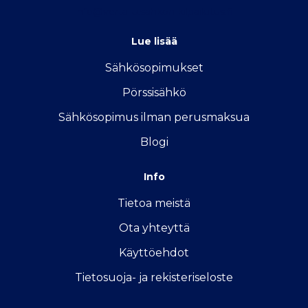
info@vertailu.sahkon-kilpailutus.fi
Lue lisää
Sähkösopimukse
t
Pörssisähkö
Sähkösopimus ilman perusmaksua
Blogi
Info
Tietoa meistä
Ota yhteyttä
Käyttöehdot
Tietosuoja- ja rekisteriseloste