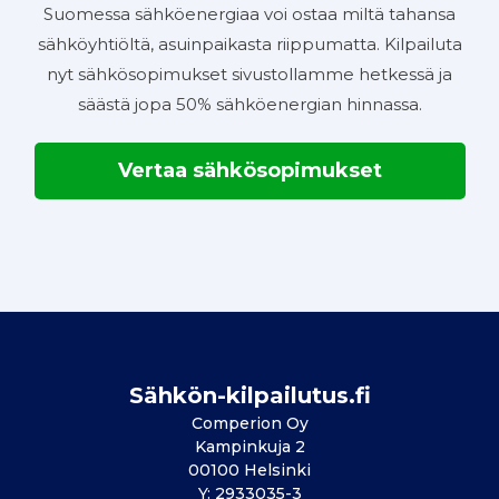
Suomessa sähköenergiaa voi ostaa miltä tahansa
sähköyhtiöltä, asuinpaikasta riippumatta. Kilpailuta
nyt sähkösopimukset sivustollamme hetkessä ja
säästä jopa 50% sähköenergian hinnassa.
Vertaa sähkösopimukset
Sähkön-kilpailutus.fi
Comperion Oy
Kampinkuja 2
00100 Helsinki
Y: 2933035-3