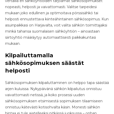
vertailla eri sähköyhtiöiden tarjoamat sähkösopimukset
nopeasti, helposti ja vaivattomasti. Valitse tarpeidesi
mukaan joko edullinen ja optimoitava pörssisähkö tai
helposti ennustettava kiinteähintainen sähkösopimus. Kun
asuinpaikkasi on Harjavalta, voit valita sähkön toimittajaksi
minkä tahansa suomalaisen sähköyhtiön – ainoastaan
siirtoyhtiö määräytyy automaattisesti paikkakuntasi
mukaan.
Kilpailuttamalla
sähkösopimuksen säästät
helposti
Sähkösopimuksen kilpailuttaminen on helppo tapa säästää
arjen kuluissa. Nykypäivänä sähkön kilpailutus onnistuu
vaivattomasti netissä, ja koko prosessi uuden
sähkösopimuksen etsimisestä sopimuksen tilaamiseen
onnistuu kätevästi kotisohvalta käsin. Monesti sähkön
hintaa ei tule ajatelleeksi pitkässä juoksussa – onhan