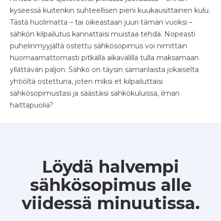
kyseessä kuitenkin suhteellisen pieni kuukausittainen kulu.
Tästä huolimatta – tai oikeastaan juuri tämän vuoksi –
sähkön kilpailutus kannattaisi muistaa tehdä. Nopeasti
puhelinmyyjältä ostettu sähkösopimus voi nimittäin
huomaamattomasti pitkällä aikavälillä tulla maksamaan
yllättävän paljon. Sähkö on täysin samanlaista jokaiselta
yhtiöltä ostettuna, joten miksi et kilpailuttaisi
sähkösopimustasi ja säästäisi sähkökuluissa, ilman
haittapuolia?
Löydä halvempi
sähkösopimus alle
viidessä minuutissa.