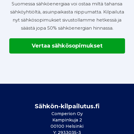
Suomessa sähköenergiaa voi ostaa miltä tahansa
sähköyhtiöltä, asuinpaikasta riippumatta. Kilpailuta
nyt sähkösopimukset sivustollamme hetkessä ja
säästä jopa 50% sähköenergian hinnassa.
Vertaa sähkösopimukset
Sähkön-kilpailutus.fi
Comperion Oy
Kampinkuja 2
00100 Helsinki
Y: 2933035-3