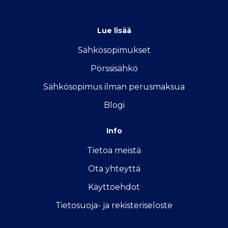
info@vertailu.sahkon-kilpailutus.fi
Lue lisää
Sähkösopimukse
t
Pörssisähkö
Sähkösopimus ilman perusmaksua
Blogi
Info
Tietoa meistä
Ota yhteyttä
Käyttöehdot
Tietosuoja- ja rekisteriseloste