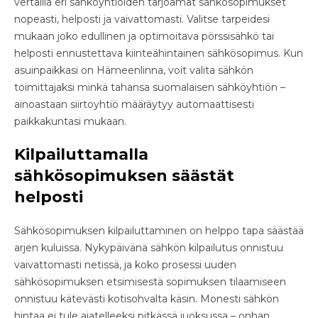
vertailla eri sähköyhtiöiden tarjoamat sähkösopimukset
nopeasti, helposti ja vaivattomasti. Valitse tarpeidesi
mukaan joko edullinen ja optimoitava pörssisähkö tai
helposti ennustettava kiinteähintainen sähkösopimus. Kun
asuinpaikkasi on Hämeenlinna, voit valita sähkön
toimittajaksi minkä tahansa suomalaisen sähköyhtiön –
ainoastaan siirtoyhtiö määräytyy automaattisesti
paikkakuntasi mukaan.
Kilpailuttamalla
sähkösopimuksen säästät
helposti
Sähkösopimuksen kilpailuttaminen on helppo tapa säästää
arjen kuluissa. Nykypäivänä sähkön kilpailutus onnistuu
vaivattomasti netissä, ja koko prosessi uuden
sähkösopimuksen etsimisestä sopimuksen tilaamiseen
onnistuu kätevästi kotisohvalta käsin. Monesti sähkön
hintaa ei tule ajatelleeksi pitkässä juoksussa – onhan