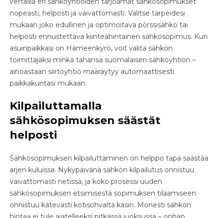
vertailla eri sähköyhtiöiden tarjoamat sähkösopimukset
nopeasti, helposti ja vaivattomasti. Valitse tarpeidesi
mukaan joko edullinen ja optimoitava pörssisähkö tai
helposti ennustettava kiinteähintainen sähkösopimus. Kun
asuinpaikkasi on Hämeenkyrö, voit valita sähkön
toimittajaksi minkä tahansa suomalaisen sähköyhtiön –
ainoastaan siirtoyhtiö määräytyy automaattisesti
paikkakuntasi mukaan.
Kilpailuttamalla
sähkösopimuksen säästät
helposti
Sähkösopimuksen kilpailuttaminen on helppo tapa säästää
arjen kuluissa. Nykypäivänä sähkön kilpailutus onnistuu
vaivattomasti netissä, ja koko prosessi uuden
sähkösopimuksen etsimisestä sopimuksen tilaamiseen
onnistuu kätevästi kotisohvalta käsin. Monesti sähkön
hintaa ei tule ajatelleeksi pitkässä juoksussa – onhan