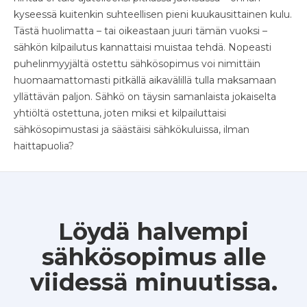
kyseessä kuitenkin suhteellisen pieni kuukausittainen kulu.
Tästä huolimatta – tai oikeastaan juuri tämän vuoksi –
sähkön kilpailutus kannattaisi muistaa tehdä. Nopeasti
puhelinmyyjältä ostettu sähkösopimus voi nimittäin
huomaamattomasti pitkällä aikavälillä tulla maksamaan
yllättävän paljon. Sähkö on täysin samanlaista jokaiselta
yhtiöltä ostettuna, joten miksi et kilpailuttaisi
sähkösopimustasi ja säästäisi sähkökuluissa, ilman
haittapuolia?
Löydä halvempi
sähkösopimus alle
viidessä minuutissa.