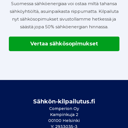
Suomessa sähköenergiaa voi ostaa miltä tahansa
sähköyhtiöltä, asuinpaikasta riippumatta. Kilpailuta
nyt sähkösopimukset sivustollamme hetkessä ja
säästä jopa 50% sähköenergian hinnassa.
Vertaa sähkösopimukset
Sähkön-kilpailutus.fi
Comperion Oy
Kampinkuja 2
00100 Helsinki
Y: 2933035-3