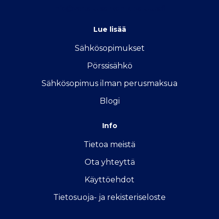
info@vertailu.sahkon-kilpailutus.fi
Lue lisää
Sähkösopimukse
t
Pörssisähkö
Sähkösopimus ilman perusmaksua
Blogi
Info
Tietoa meistä
Ota yhteyttä
Käyttöehdot
Tietosuoja- ja rekisteriseloste