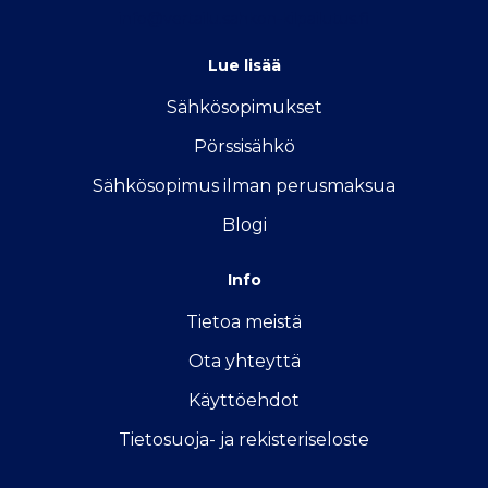
info@vertailu.sahkon-kilpailutus.fi
Lue lisää
Sähkösopimukse
t
Pörssisähkö
Sähkösopimus ilman perusmaksua
Blogi
Info
Tietoa meistä
Ota yhteyttä
Käyttöehdot
Tietosuoja- ja rekisteriseloste