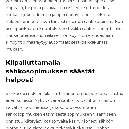
vertailla eri sähköyhtiöiden tarjoamat sähkösopimukset
nopeasti, helposti ja vaivattomasti. Valitse tarpeidesi
mukaan joko edullinen ja optimoitava pörssisähkö tai
helposti ennustettava kiinteähintainen sähkösopimus. Kun
asuinpaikkasi on Enontekiö, voit valita sähkön toimittajaksi
minkä tahansa suomalaisen sähköyhtiön – ainoastaan
siirtoyhtiö määräytyy automaattisesti paikkakuntasi
mukaan.
Kilpailuttamalla
sähkösopimuksen säästät
helposti
Sähkösopimuksen kilpailuttaminen on helppo tapa säästää
arjen kuluissa. Nykypäivänä sähkön kilpailutus onnistuu
vaivattomasti netissä, ja koko prosessi uuden
sähkösopimuksen etsimisestä sopimuksen tilaamiseen
onnistuu kätevästi kotisohvalta käsin. Monesti sähkön
hintaa ei tule ajatelleeksi pitkässä juoksussa – onhan