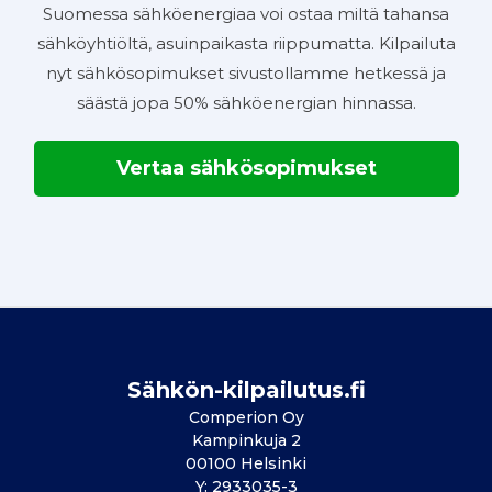
Suomessa sähköenergiaa voi ostaa miltä tahansa
sähköyhtiöltä, asuinpaikasta riippumatta. Kilpailuta
nyt sähkösopimukset sivustollamme hetkessä ja
säästä jopa 50% sähköenergian hinnassa.
Vertaa sähkösopimukset
Sähkön-kilpailutus.fi
Comperion Oy
Kampinkuja 2
00100 Helsinki
Y: 2933035-3