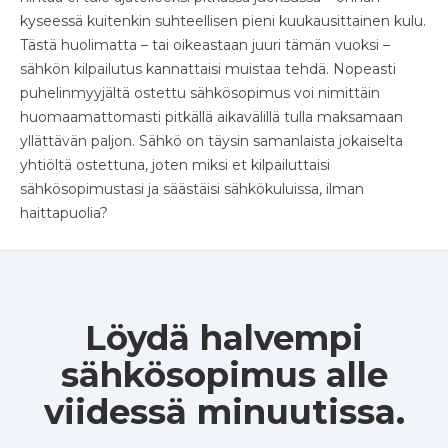
kyseessä kuitenkin suhteellisen pieni kuukausittainen kulu.
Tästä huolimatta – tai oikeastaan juuri tämän vuoksi –
sähkön kilpailutus kannattaisi muistaa tehdä. Nopeasti
puhelinmyyjältä ostettu sähkösopimus voi nimittäin
huomaamattomasti pitkällä aikavälillä tulla maksamaan
yllättävän paljon. Sähkö on täysin samanlaista jokaiselta
yhtiöltä ostettuna, joten miksi et kilpailuttaisi
sähkösopimustasi ja säästäisi sähkökuluissa, ilman
haittapuolia?
Löydä halvempi
sähkösopimus alle
viidessä minuutissa.