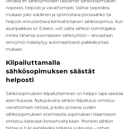
vertailla eri sähköyhtiöiden tarjoamat sähkösopimukset
nopeasti, helposti ja vaivattomasti. Valitse tarpeidesi
mukaan joko edullinen ja optimoitava pörssisähkö tai
helposti ennustettava kiinteähintainen sähkösopimus. Kun
asuinpaikkasi on Eckerö, voit valita sähkön toimittajaksi
minkä tahansa suomalaisen sähköyhtiön – ainoastaan
siirtoyhtiö määräytyy automaattisesti paikkakuntasi
mukaan.
Kilpailuttamalla
sähkösopimuksen säästät
helposti
Sähkösopimuksen kilpailuttaminen on helppo tapa säästää
arjen kuluissa. Nykypäivänä sähkön kilpailutus onnistuu
vaivattomasti netissä, ja koko prosessi uuden
sähkösopimuksen etsimisestä sopimuksen tilaamiseen
onnistuu kätevästi kotisohvalta käsin. Monesti sähkön
hintaa ei tule ajatelleeksi pitkässä juoksussa – onhan