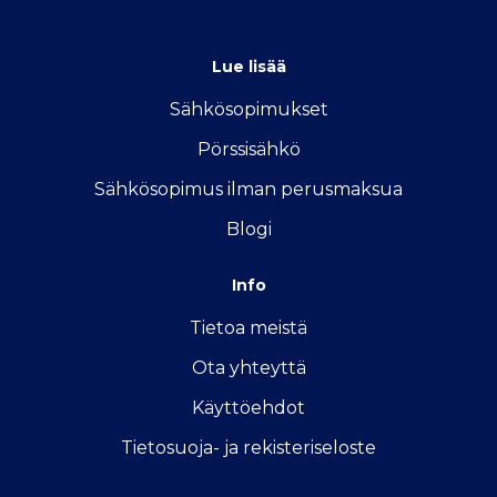
info@vertailu.sahkon-kilpailutus.fi
Lue lisää
Sähkösopimukse
t
Pörssisähkö
Sähkösopimus ilman perusmaksua
Blogi
Info
Tietoa meistä
Ota yhteyttä
Käyttöehdot
Tietosuoja- ja rekisteriseloste