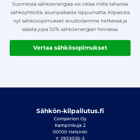
Suomessa sähköenergiaa voi ostaa miltä tahansa
sähköyhtiöltä, asuinpaikasta riippumatta. Kilpailuta
nyt sähkösopimukset sivustollamme hetkessä ja
säästä jopa 50% sähköenergian hinnassa.
Vertaa sähkösopimukset
Sähkön-kilpailutus.fi
Comperion Oy
Kampinkuja 2
00100 Helsinki
Y: 2933035-3