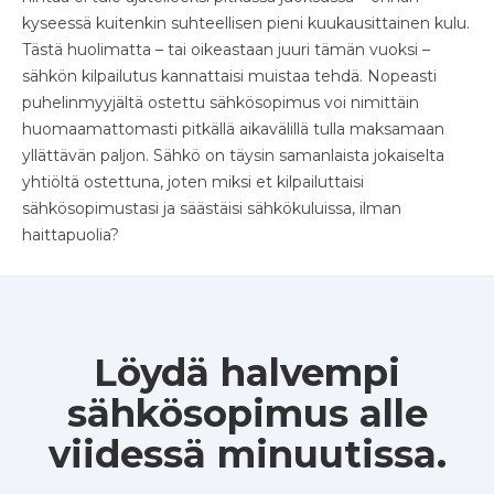
kyseessä kuitenkin suhteellisen pieni kuukausittainen kulu.
Tästä huolimatta – tai oikeastaan juuri tämän vuoksi –
sähkön kilpailutus kannattaisi muistaa tehdä. Nopeasti
puhelinmyyjältä ostettu sähkösopimus voi nimittäin
huomaamattomasti pitkällä aikavälillä tulla maksamaan
yllättävän paljon. Sähkö on täysin samanlaista jokaiselta
yhtiöltä ostettuna, joten miksi et kilpailuttaisi
sähkösopimustasi ja säästäisi sähkökuluissa, ilman
haittapuolia?
Löydä halvempi
sähkösopimus alle
viidessä minuutissa.