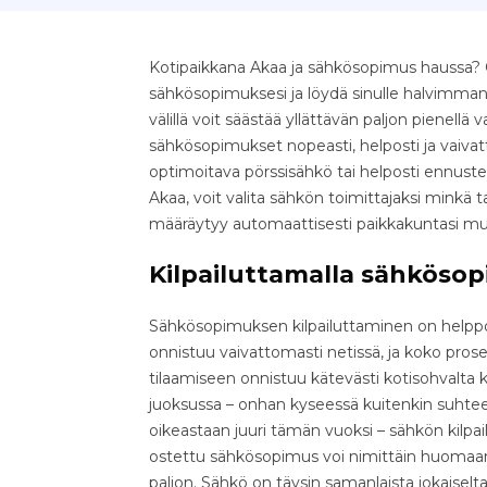
Kotipaikkana Akaa ja sähkösopimus haussa? Ol
sähkösopimuksesi ja löydä sinulle halvimman
välillä voit säästää yllättävän paljon pienellä v
sähkösopimukset nopeasti, helposti ja vaivatt
optimoitava pörssisähkö tai helposti ennust
Akaa, voit valita sähkön toimittajaksi minkä 
määräytyy automaattisesti paikkakuntasi m
Kilpailuttamalla sähkösop
Sähkösopimuksen kilpailuttaminen on helppo 
onnistuu vaivattomasti netissä, ja koko pr
tilaamiseen onnistuu kätevästi kotisohvalta k
juoksussa – onhan kyseessä kuitenkin suhteell
oikeastaan juuri tämän vuoksi – sähkön kilpa
ostettu sähkösopimus voi nimittäin huomaama
paljon. Sähkö on täysin samanlaista jokaiselta 