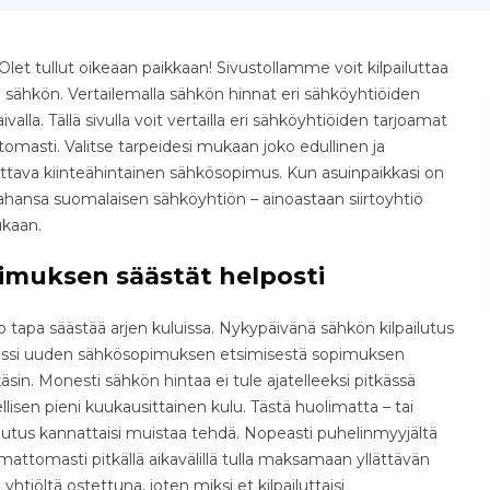
et tullut oikeaan paikkaan! Sivustollamme voit kilpailuttaa
 sähkön. Vertailemalla sähkön hinnat eri sähköyhtiöiden
aivalla. Tällä sivulla voit vertailla eri sähköyhtiöiden tarjoamat
omasti. Valitse tarpeidesi mukaan joko edullinen ja
ettava kiinteähintainen sähkösopimus. Kun asuinpaikkasi on
tahansa suomalaisen sähköyhtiön – ainoastaan siirtoyhtiö
ukaan.
imuksen säästät helposti
tapa säästää arjen kuluissa. Nykypäivänä sähkön kilpailutus
osessi uuden sähkösopimuksen etsimisestä sopimuksen
äsin. Monesti sähkön hintaa ei tule ajatelleeksi pitkässä
isen pieni kuukausittainen kulu. Tästä huolimatta – tai
ilutus kannattaisi muistaa tehdä. Nopeasti puhelinmyyjältä
ttomasti pitkällä aikavälillä tulla maksamaan yllättävän
yhtiöltä ostettuna, joten miksi et kilpailuttaisi