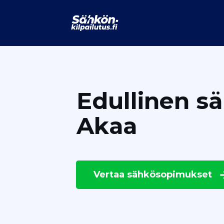
Edullinen s
Akaa
Vertaa
sähkösopimukset