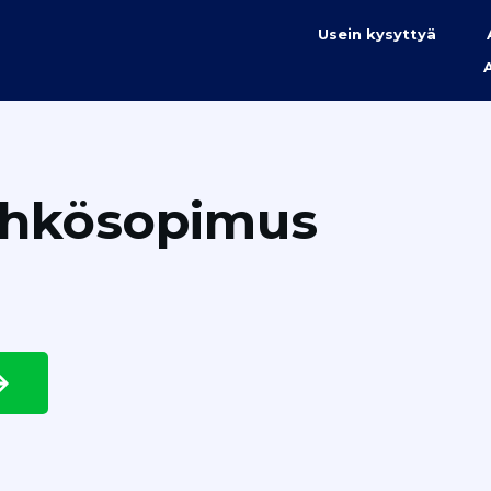
Usein kysyttyä
ähkösopimus