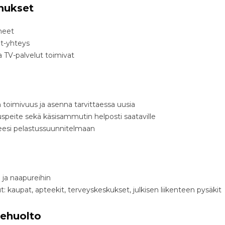
nukset
neet
et-yhteys
a TV-palvelut toimivat
n toimivuus ja asenna tarvittaessa uusia
uspeite sekä käsisammutin helposti saataville
eesi pelastussuunnitelmaan
 ja naapureihin
t: kaupat, apteekit, terveyskeskukset, julkisen liikenteen pysäkit
ätehuolto