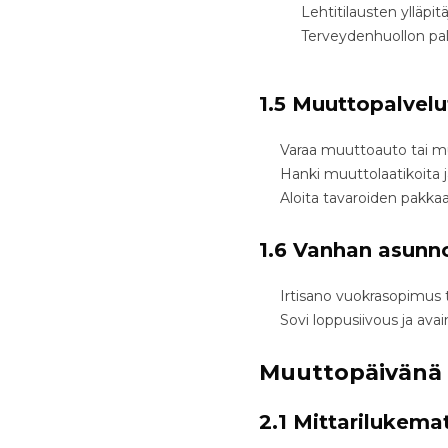
Lehtitilausten ylläpitäj
Terveydenhuollon palv
1.5 Muuttopalvelu
Varaa muuttoauto tai mu
Hanki muuttolaatikoita 
Aloita tavaroiden pakkaa
1.6 Vanhan asunn
Irtisano vuokrasopimus 
Sovi loppusiivous ja ava
Muuttopäivänä
2.1 Mittarilukema