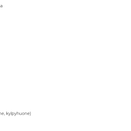
sa
one, kylpyhuone)