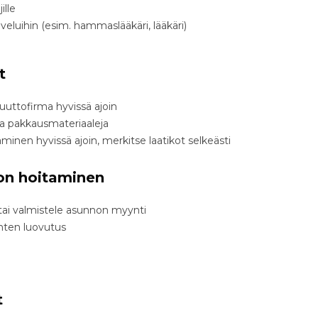
ille
eluihin (esim. hammaslääkäri, lääkäri)
t
uttofirma hyvissä ajoin
ja pakkausmateriaaleja
minen hyvissä ajoin, merkitse laatikot selkeästi
on hoitaminen
tai valmistele asunnon myynti
inten luovutus
t