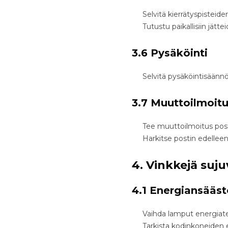
Selvitä kierrätyspisteiden
Tutustu paikallisiin jättei
3.6 Pysäköinti
Selvitä pysäköintisäännö
3.7 Muuttoilmoitu
Tee muuttoilmoitus posti
Harkitse postin edellee
4. Vinkkejä suj
4.1 Energiansääst
Vaihda lamput energiat
Tarkista kodinkoneiden e