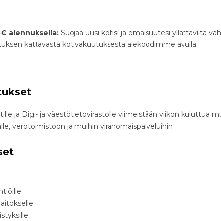
€ alennuksella:
Suojaa uusi kotisi ja omaisuutesi yllättäviltä vah
ksen kattavasta kotivakuutuksesta alekoodimme avulla.
itukset
lle ja Digi- ja väestötietovirastolle viimeistään viikon kuluttua 
alle, verotoimistoon ja muihin viranomaispalveluihin
set
tiöille
laitokselle
styksille