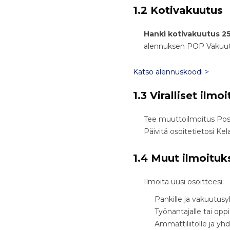
1.2 Kotivakuutus
Hanki kotivakuutus 25
alennuksen POP Vakuutu
Katso alennuskoodi >
1.3 Viralliset ilmo
Tee muuttoilmoitus Posti
Päivitä osoitetietosi Kel
1.4 Muut ilmoituk
Ilmoita uusi osoitteesi:
Pankille ja vakuutusyh
Työnantajalle tai oppi
Ammattiliitolle ja yhdi