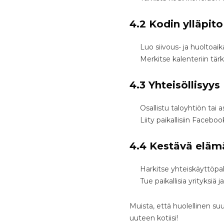
4.2 Kodin ylläpito
Luo siivous- ja huoltoaik
Merkitse kalenteriin tä
4.3 Yhteisöllisyys
Osallistu taloyhtiön tai
Liity paikallisiin Facebo
4.4 Kestävä eläm
Harkitse yhteiskäyttöpa
Tue paikallisia yrityksiä j
Muista, että huolellinen 
uuteen kotiisi!