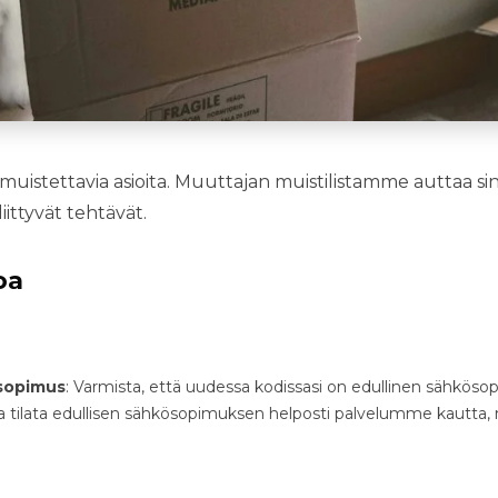
 muistettavia asioita. Muuttajan muistilistamme auttaa 
ttyvät tehtävät.
oa
ösopimus
: Varmista, että uudessa kodissasi on edullinen sähkösop
et ja tilata edullisen sähkösopimuksen helposti palvelumme kautt