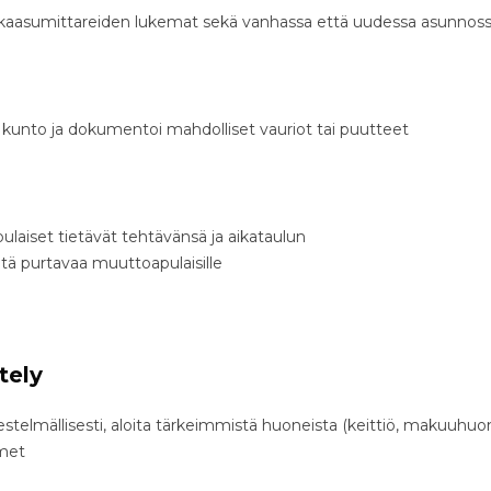
ja kaasumittareiden lukemat sekä vanhassa että uudessa asunnos
kunto ja dokumentoi mahdolliset vauriot tai puutteet
laiset tietävät tehtävänsä ja aikataulun
entä purtavaa muuttoapulaisille
tely
estelmällisesti, aloita tärkeimmistä huoneista (keittiö, makuuhu
imet