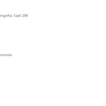
ingoilta. Saat 25€
muutosta