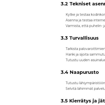
3.2 Tekniset asen
Kytke ja testaa kodinko
Asenna ja testaa intern
Varmista, että puhelin- j
3.3 Turvallisuus
Tarkista palovaroittimie
Hanki ja sijoita sammut
Tutustu uuden asuinalu
3.4 Naapurusto
Tutustu lähiympäristöön
Selvitä lähimmät palvelu
3.5 Kierrätys ja j