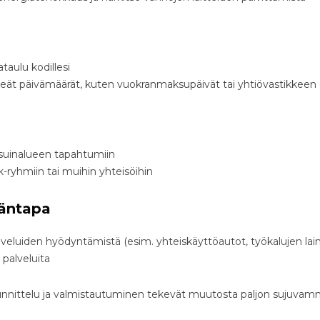
ataulu kodillesi
rkeät päivämäärät, kuten vuokranmaksupäivät tai yhtiövastikkeen 
 asuinalueen tapahtumiin
ok-ryhmiin tai muihin yhteisöihin
äntapa
lveluiden hyödyntämistä (esim. yhteiskäyttöautot, työkalujen lai
a palveluita
suunnittelu ja valmistautuminen tekevät muutosta paljon suju