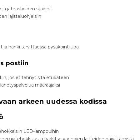
 ja jäteastioiden sijainnit
den lajitteluohjeisiin
t ja hanki tarvittaessa pysäköintilupa
s postiin
in, jos et tehnyt sitä etukäteen
nlähetyspalvelua määräajaksi
uvaan arkeen uudessa kodissa
ö
ehokkaisiin LED-lamppuihin
nergiatehokkuus ja harkitse vanhojen laitteiden päivittämistä