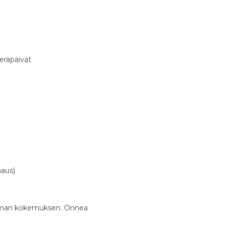
eräpäivät
naus)
vamman kokemuksen. Onnea