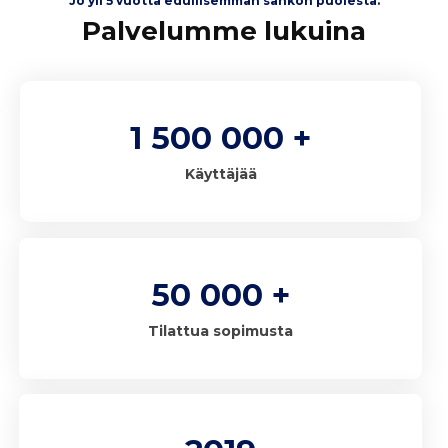
Jo yli 5 vuotta edullisemman sähkön puolesta.
Palvelumme lukuina
1 500 000 +
Käyttäjää
50 000 +
Tilattua sopimusta