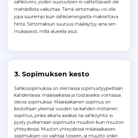
sähkövero, joiden suuruuteen ei valitettavasti ole
mahdollista vaikuttaa. Tämä siirtomaksu voi olla
jopa suurempi kuin sähköenergiasta maksettava
hinta. Siirtomaksun suuruus määräytyy aina sen
mukaisesti, millä alueella asut.
3. Sopimuksen kesto
Sähkösopimuksia on olemassa sopimustyypeiltään
kahdenlaisia: määräaikaisia ja toistaiseksi voimassa
olevia sopimuksia. Määräaikainen sopimus on
kestoltaan yleensä vuoden tai kahden mittainen
sopimus, jonka aikana asiakas tai sähköyhtiö ei
pysty purkamaan sopimusta muulloin kuin muuton
yhteydessä. Muuton yhteydessä määräaikaisen
sopimuksen voi vaihtaa toiseen, ja muutto onkin