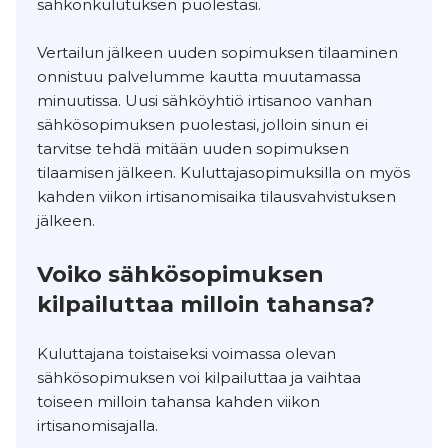
sähkönkulutuksen puolestasi.
Vertailun jälkeen uuden sopimuksen tilaaminen
onnistuu palvelumme kautta muutamassa
minuutissa. Uusi sähköyhtiö irtisanoo vanhan
sähkösopimuksen puolestasi, jolloin sinun ei
tarvitse tehdä mitään uuden sopimuksen
tilaamisen jälkeen. Kuluttajasopimuksilla on myös
kahden viikon irtisanomisaika tilausvahvistuksen
jälkeen.
Voiko sähkösopimuksen
kilpailuttaa milloin tahansa?
Kuluttajana toistaiseksi voimassa olevan
sähkösopimuksen voi kilpailuttaa ja vaihtaa
toiseen milloin tahansa kahden viikon
irtisanomisajalla.