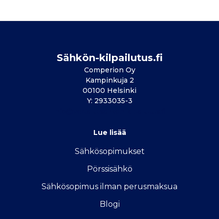
Sähkön-kilpailutus.fi
Comperion Oy
Kampinkuja 2
00100 Helsinki
Y: 2933035-3
info@vertailu.sahkon-kilpailutus.fi
Lue lisää
Sähkösopimukse
t
Pörssisähkö
Sähkösopimus ilman perusmaksua
Blogi