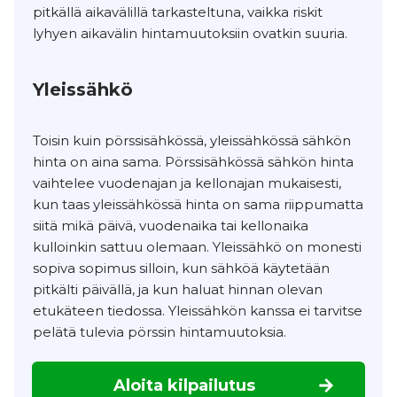
pitkällä aikavälillä tarkasteltuna, vaikka riskit
lyhyen aikavälin hintamuutoksiin ovatkin suuria.
Yleissähkö
Toisin kuin pörssisähkössä, yleissähkössä sähkön
hinta on aina sama. Pörssisähkössä sähkön hinta
vaihtelee vuodenajan ja kellonajan mukaisesti,
kun taas yleissähkössä hinta on sama riippumatta
siitä mikä päivä, vuodenaika tai kellonaika
kulloinkin sattuu olemaan. Yleissähkö on monesti
sopiva sopimus silloin, kun sähköä käytetään
pitkälti päivällä, ja kun haluat hinnan olevan
etukäteen tiedossa. Yleissähkön kanssa ei tarvitse
pelätä tulevia pörssin hintamuutoksia.
Aloita kilpailutus