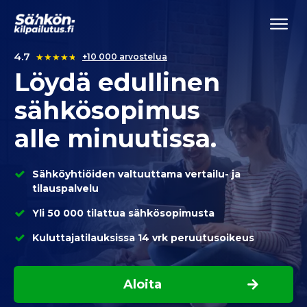
4.7
★
★
★
★
★
+10 000 arvostelua
Löydä edullinen
sähkösopimus
alle minuutissa.
Sähköyhtiöiden valtuuttama vertailu- ja
tilauspalvelu
Yli 50 000 tilattua sähkösopimusta
Kuluttajatilauksissa 14 vrk peruutusoikeus
Aloita