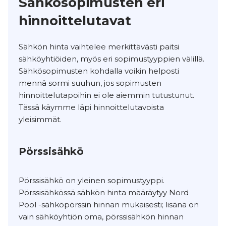
Sähkösopimusten eri
hinnoittelutavat
Sähkön hinta vaihtelee merkittävästi paitsi
sähköyhtiöiden, myös eri sopimustyyppien välillä.
Sähkösopimusten kohdalla voikin helposti
mennä sormi suuhun, jos sopimusten
hinnoittelutapoihin ei ole aiemmin tutustunut.
Tässä käymme läpi hinnoittelutavoista
yleisimmät.
Pörssisähkö
Pörssisähkö on yleinen sopimustyyppi.
Pörssisähkössä sähkön hinta määräytyy Nord
Pool -sähköpörssin hinnan mukaisesti; lisänä on
vain sähköyhtiön oma, pörssisähkön hinnan