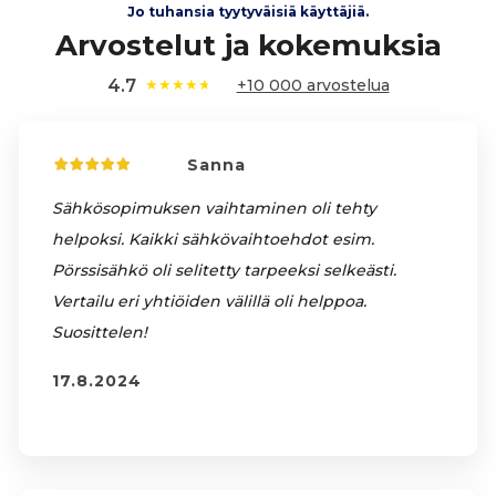
Jo tuhansia tyytyväisiä käyttäjiä.
Arvostelut ja kokemuksia
4.7
★
★
★
★
★
+10 000 arvostelua
Sanna
Sähkösopimuksen vaihtaminen oli tehty
helpoksi. Kaikki sähkövaihtoehdot esim.
Pörssisähkö oli selitetty tarpeeksi selkeästi.
Vertailu eri yhtiöiden välillä oli helppoa.
Suosittelen!
17.8.2024