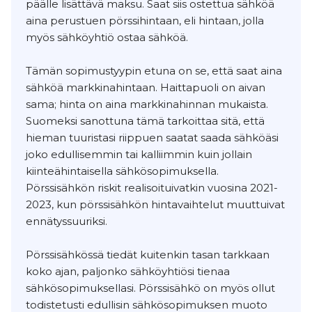
päälle lisättävä maksu. Saat siis ostettua sähköä
aina perustuen pörssihintaan, eli hintaan, jolla
myös sähköyhtiö ostaa sähköä.
Tämän sopimustyypin etuna on se, että saat aina
sähköä markkinahintaan. Haittapuoli on aivan
sama; hinta on aina markkinahinnan mukaista.
Suomeksi sanottuna tämä tarkoittaa sitä, että
hieman tuuristasi riippuen saatat saada sähköäsi
joko edullisemmin tai kalliimmin kuin jollain
kiinteähintaisella sähkösopimuksella.
Pörssisähkön riskit realisoituivatkin vuosina 2021-
2023, kun pörssisähkön hintavaihtelut muuttuivat
ennätyssuuriksi.
Pörssisähkössä tiedät kuitenkin tasan tarkkaan
koko ajan, paljonko sähköyhtiösi tienaa
sähkösopimuksellasi. Pörssisähkö on myös ollut
todistetusti edullisin sähkösopimuksen muoto