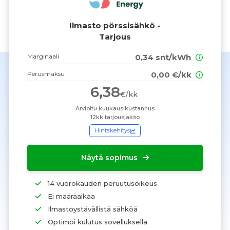
Ilmasto pörssisähkö -
Tarjous
Marginaali
0,34 snt/kWh
Perusmaksu
0,00 €/kk
6,38
€/kk
Arvioitu kuukausikustannus
12kk tarjousjakso
Hintakehitys
Näytä sopimus
14 vuorokauden peruutusoikeus
Ei määräaikaa
Ilmastoystävällistä sähköä
Optimoi kulutus sovelluksella