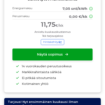
Energiamaksu
7,05 snt/kWh
Perusmaksu
0,00 €/kk
11,75
€/kk
Arvioitu kuukausikustannus
1kk tarjousjakso
Hintakehitys
Näytä sopimus
14 vuorokauden peruutusoikeus
Markkinahintaista sähköä
Ei pitkää sitoutumista
Kotimainen yhtiö
Tarjous! Nyt ensimmäinen kuukausi ilman