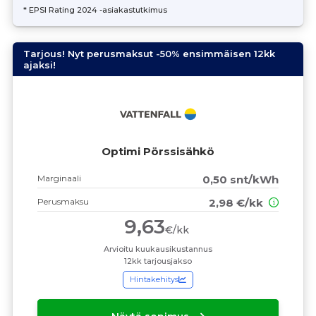
* EPSI Rating 2024 -asiakastutkimus
Tarjous! Nyt perusmaksut -50% ensimmäisen 12kk
ajaksi!
Optimi Pörssisähkö
Marginaali
0,50 snt/kWh
Perusmaksu
2,98 €/kk
9,63
€/kk
Arvioitu kuukausikustannus
12kk tarjousjakso
Hintakehitys