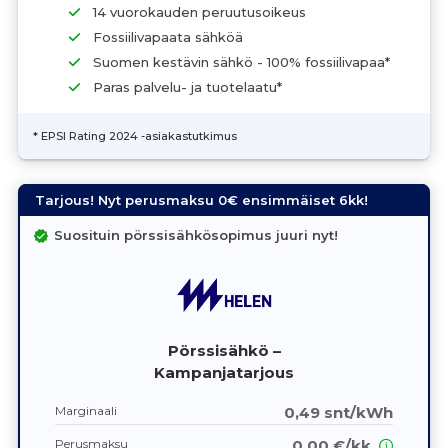
14 vuorokauden peruutusoikeus
Fossiilivapaata sähköä
Suomen kestävin sähkö - 100% fossiilivapaa*
Paras palvelu- ja tuotelaatu*
* EPSI Rating 2024 -asiakastutkimus
Tarjous! Nyt perusmaksu 0€ ensimmäiset 6kk!
Suosituin pörssisähkösopimus juuri nyt!
Pörssisähkö –
Kampanjatarjous
Marginaali
0,49 snt/kWh
Perusmaksu
0,00 €/kk