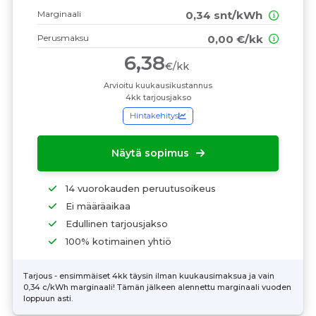
Marginaali
0,34 snt/kWh
Perusmaksu
0,00 €/kk
6,38
€/kk
Arvioitu kuukausikustannus
4kk tarjousjakso
Hintakehitys
Näytä sopimus
14 vuorokauden peruutusoikeus
Ei määräaikaa
Edullinen tarjousjakso
100% kotimainen yhtiö
Tarjous - ensimmäiset 4kk täysin ilman kuukausimaksua ja vain
0,34 c/kWh marginaali! Tämän jälkeen alennettu marginaali vuoden
loppuun asti.