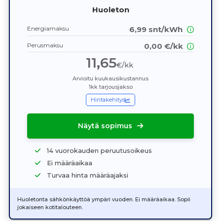
Huoleton
Energiamaksu
6,99 snt/kWh
Perusmaksu
0,00 €/kk
11,65
€/kk
Arvioitu kuukausikustannus
1kk tarjousjakso
Hintakehitys
Näytä sopimus
14 vuorokauden peruutusoikeus
Ei määräaikaa
Turvaa hinta määräajaksi
Huoletonta sähkönkäyttöä ympäri vuoden. Ei määräaikaa. Sopii
jokaiseen kotitalouteen.