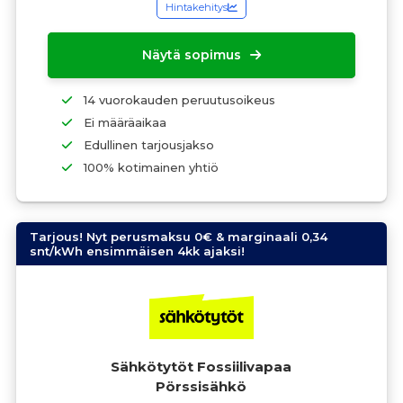
Hintakehitys
Näytä sopimus
14 vuorokauden peruutusoikeus
Ei määräaikaa
Edullinen tarjousjakso
100% kotimainen yhtiö
Tarjous! Nyt perusmaksu 0€ & marginaali 0,34
snt/kWh ensimmäisen 4kk ajaksi!
Sähkötytöt Fossiilivapaa
Pörssisähkö