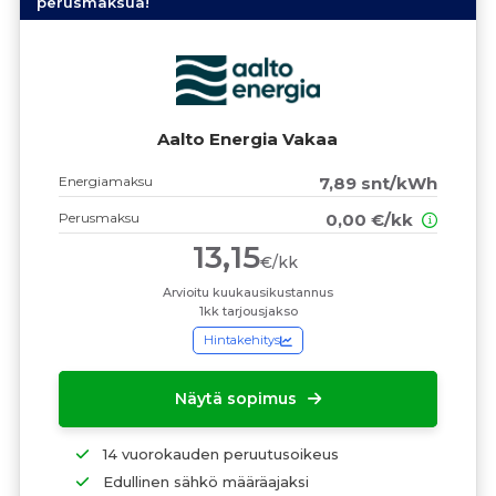
perusmaksua!
Aalto Energia Vakaa
Energiamaksu
7,89 snt/kWh
Perusmaksu
0,00 €/kk
13,15
€/kk
Arvioitu kuukausikustannus
1kk tarjousjakso
Hintakehitys
Näytä sopimus
14 vuorokauden peruutusoikeus
Edullinen sähkö määräajaksi