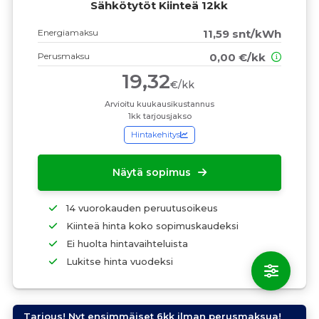
Sähkötytöt Kiinteä 12kk
Energiamaksu
11,59 snt/kWh
Perusmaksu
0,00 €/kk
19,32
€/kk
Arvioitu kuukausikustannus
1kk tarjousjakso
Hintakehitys
Näytä sopimus
14 vuorokauden peruutusoikeus
Kiinteä hinta koko sopimuskaudeksi
Ei huolta hintavaihteluista
Lukitse hinta vuodeksi
Tarjous! Nyt ensimmäiset 6kk ilman perusmaksua!