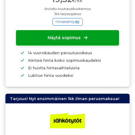
€/kk
Arvioitu kuukausikustannus
1kk tarjousjakso
Hintakehitys
Näytä sopimus
14 vuorokauden peruutusoikeus
Kiinteä hinta koko sopimuskaudeksi
Ei huolta hintavaihteluista
Lukitse hinta vuodeksi
Tarjous! Nyt ensimmäinen 1kk ilman perusmaksua!