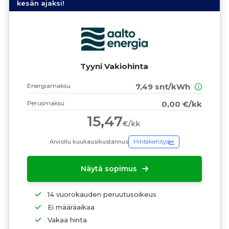
kesän ajaksi!
Tyyni Vakiohinta
Energiamaksu
7,49 snt/kWh
Perusmaksu
0,00 €/kk
15,47
€/kk
Arvioitu kuukausikustannus
Hintakehitys
Näytä sopimus
14 vuorokauden peruutusoikeus
Ei määräaikaa
Vakaa hinta