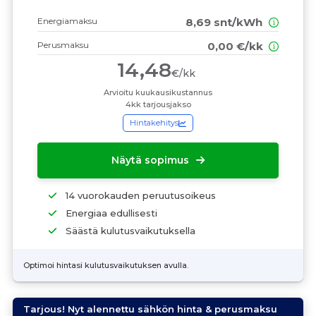
Energiamaksu
8,69 snt/kWh
Perusmaksu
0,00 €/kk
14,48
€/kk
Arvioitu kuukausikustannus
4kk tarjousjakso
Hintakehitys
Näytä sopimus
14 vuorokauden peruutusoikeus
Energiaa edullisesti
Säästä kulutusvaikutuksella
Optimoi hintasi kulutusvaikutuksen avulla.
Tarjous! Nyt alennettu sähkön hinta & perusmaksu