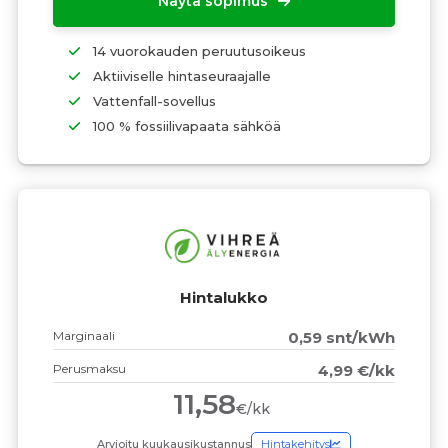
Näytä sopimus
14 vuorokauden peruutusoikeus
Aktiiviselle hintaseuraajalle
Vattenfall-sovellus
100 % fossiilivapaata sähköä
Hintalukko
Marginaali
0,59 snt/kWh
Perusmaksu
4,99 €/kk
11,58
€/kk
Arvioitu kuukausikustannus
Hintakehitys