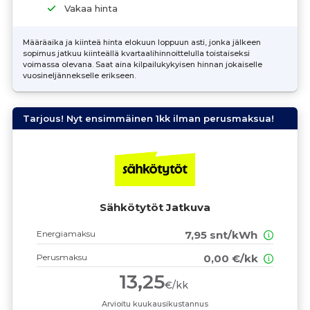
Vakaa hinta
Määräaika ja kiinteä hinta elokuun loppuun asti, jonka jälkeen
sopimus jatkuu kiinteällä kvartaalihinnoittelulla toistaiseksi
voimassa olevana. Saat aina kilpailukykyisen hinnan jokaiselle
vuosineljännekselle erikseen.
Tarjous! Nyt ensimmäinen 1kk ilman perusmaksua!
Sähkötytöt Jatkuva
Energiamaksu
7,95 snt/kWh
Perusmaksu
0,00 €/kk
13,25
€/kk
Arvioitu kuukausikustannus