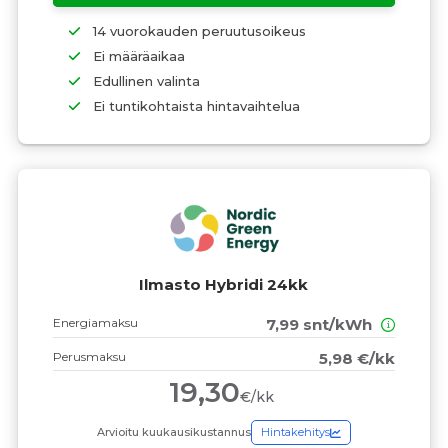
14 vuorokauden peruutusoikeus
Ei määräaikaa
Edullinen valinta
Ei tuntikohtaista hintavaihtelua
Ilmasto Hybridi 24kk
Energiamaksu
7,99 snt/kWh
Perusmaksu
5,98 €/kk
19,30
€/kk
Arvioitu kuukausikustannus
Hintakehitys