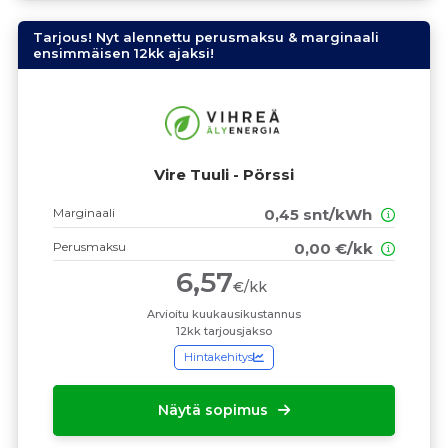
Tarjous! Nyt alennettu perusmaksu & marginaali
ensimmäisen 12kk ajaksi!
Vire Tuuli - Pörssi
Marginaali
0,45 snt/kWh
Perusmaksu
0,00 €/kk
6,57
€/kk
Arvioitu kuukausikustannus
12kk tarjousjakso
Hintakehitys
Näytä sopimus