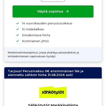
Näytä sopimus
14 vuorokauden peruutusoikeus
Ei määräaikaa
Ennakoitava hinta
Kotimainen yhtiö
Markkinahintasopimus, jossa yhdistyy pörssisähkön ja
kiinteähintaisen sopimuksen hyödyt.
Tarjous! Perusmaksu 0€ ensimmäinen 1kk ja
alennettu sähkön hinta 31.08.2026 asti!
Sähkötytöt Markkinahinta