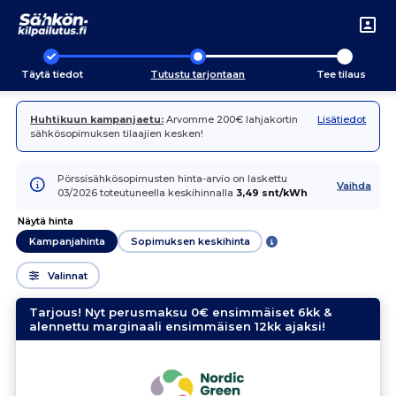
Täytä tiedot
Tutustu tarjontaan
Tee tilaus
Huhtikuun kampanjaetu:
Arvomme 200€ lahjakortin
Lisätiedot
sähkösopimuksen tilaajien kesken!
Pörssisähkösopimusten hinta-arvio on laskettu
Vaihda
03/2026 toteutuneella keskihinnalla
3,49 snt/kWh
Näytä hinta
Kampanjahinta
Sopimuksen keskihinta
Valinnat
Tarjous! Nyt perusmaksu 0€ ensimmäiset 6kk &
alennettu marginaali ensimmäisen 12kk ajaksi!