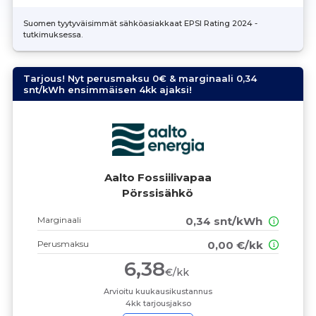
Suomen tyytyväisimmät sähköasiakkaat EPSI Rating 2024 -
tutkimuksessa.
Tarjous! Nyt perusmaksu 0€ & marginaali 0,34
snt/kWh ensimmäisen 4kk ajaksi!
Aalto Fossiilivapaa
Pörssisähkö
Marginaali
0,34 snt/kWh
Perusmaksu
0,00 €/kk
6,38
€/kk
Arvioitu kuukausikustannus
4kk tarjousjakso