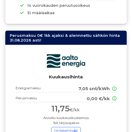
14 vuorokauden peruutusoikeus
Ei määräaikaa
Perusmaksu 0€ 1kk ajaksi & alennnettu sähkön hinta
31.08.2026 asti!
Kuukausihinta
Energiamaksu
7,05 snt/kWh
Perusmaksu
0,00 €/kk
11,75
€/kk
Arvioitu kuukausikustannus
1kk tarjousjakso
Hintakehitys