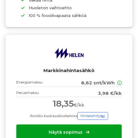
Vakaa hinta
Huoleton vaihtoehto
100 % fossiilivapaata sähköä
Markkinahintasähkö
Energiamaksu
8,62 snt/kWh
Perusmaksu
3,98 €/kk
18,35
€/kk
Arvioitu kuukausikustannus
Hintakehitys
Näytä sopimus