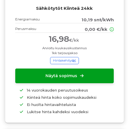
Sähkötytöt Kiinteä 24kk
Energiamaksu
10,19 snt/kWh
Perusmaksu
0,00 €/kk
16,98
€/kk
Arvioitu kuukausikustannus
1kk tarjousjakso
Hintakehitys
Näytä sopimus
14 vuorokauden peruutusoikeus
Kiinteä hinta koko sopimuskaudeksi
Ei huolta hintavaihteluista
Lukitse hinta kahdeksi vuodeksi