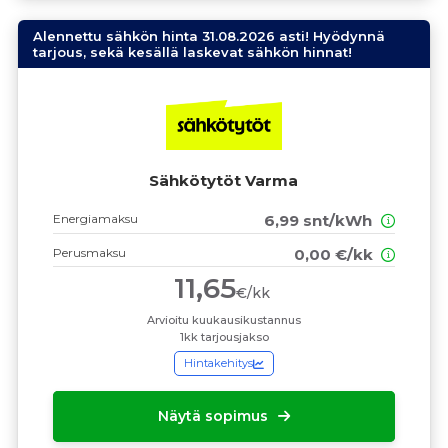
Alennettu sähkön hinta 31.08.2026 asti! Hyödynnä
tarjous, sekä kesällä laskevat sähkön hinnat!
Sähkötytöt Varma
Energiamaksu
6,99 snt/kWh
Perusmaksu
0,00 €/kk
11,65
€/kk
Arvioitu kuukausikustannus
1kk tarjousjakso
Hintakehitys
Näytä sopimus