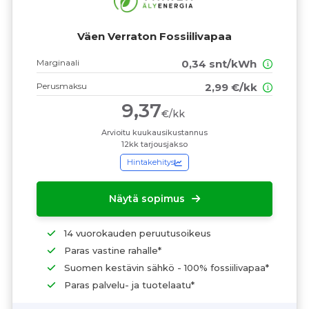
Väen Verraton Fossiilivapaa
Marginaali
0,34 snt/kWh
Perusmaksu
2,99 €/kk
9,37
€/kk
Arvioitu kuukausikustannus
12kk tarjousjakso
Hintakehitys
Näytä sopimus
14 vuorokauden peruutusoikeus
Paras vastine rahalle*
Suomen kestävin sähkö - 100% fossiilivapaa*
Paras palvelu- ja tuotelaatu*