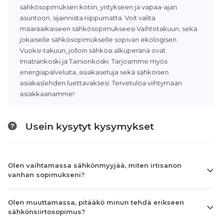
sähkösopimuksen kotiin, yritykseen ja vapaa-ajan
asuntoon, sijainnista riippumatta. Voit valita
määräaikaiseen sähkösopimukseesi Vaihtotakuun, sekä
jokaiselle sähkösopimukselle sopivan ekologisen
Vuoksi-takuun, jolloin sähkösi alkuperänä ovat
Imatrankoski ja Tainionkoski. Tarjoamme myös
energiapalveluita, asiakasetuja sekä sähköisen
asiakaslehden luettavaksesi. Tervetuloa viihtymään
asiakkaanamme!
Usein kysytyt kysymykset
Olen vaihtamassa sähkönmyyjää, miten irtisanon
vanhan sopimukseni?
Olen muuttamassa, pitääkö minun tehdä erikseen
sähkönsiirtosopimus?