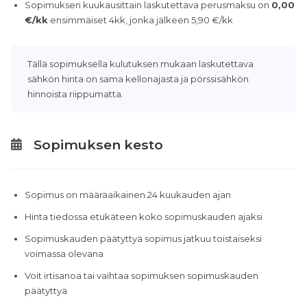
Sopimuksen kuukausittain laskutettava perusmaksu on
0,00
€/kk
ensimmäiset 4kk, jonka jälkeen 5,90 €/kk
Tällä sopimuksella kulutuksen mukaan laskutettava
sähkön hinta on sama kellonajasta ja pörssisähkön
hinnoista riippumatta.
Sopimuksen kesto
Sopimus on määräaikainen 24 kuukauden ajan
Hinta tiedossa etukäteen koko sopimuskauden ajaksi
Sopimuskauden päätyttyä sopimus jatkuu toistaiseksi
voimassa olevana
Voit irtisanoa tai vaihtaa sopimuksen sopimuskauden
päätyttyä