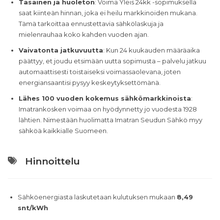
Tasainen ja huoleton
: Voima Yleis 24kk -sopimuksella
saat kiinteän hinnan, joka ei heilu markkinoiden mukana.
Tämä tarkoittaa ennustettavia sähkölaskuja ja
mielenrauhaa koko kahden vuoden ajan.
Vaivatonta jatkuvuutta
: Kun 24 kuukauden määräaika
päättyy, et joudu etsimään uutta sopimusta – palvelu jatkuu
automaattisesti toistaiseksi voimassaolevana, joten
energiansaantisi pysyy keskeytyksettömänä.
Lähes 100 vuoden kokemus sähkömarkkinoista
:
Imatrankosken voimaa on hyödynnetty jo vuodesta 1928
lähtien. Nimestään huolimatta Imatran Seudun Sähkö myy
sähköä kaikkialle Suomeen.
Hinnoittelu
Sähköenergiasta laskutetaan kulutuksen mukaan
8,49
snt/kWh