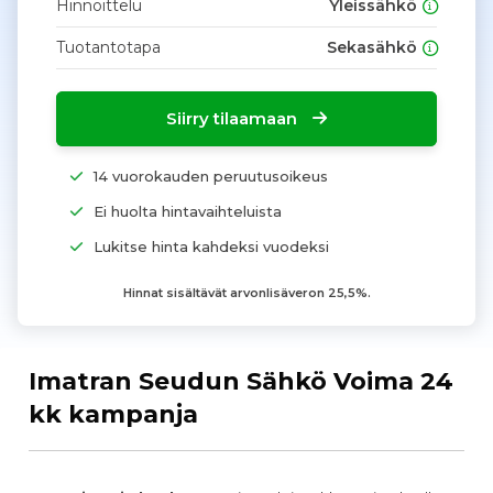
Hinnoittelu
Yleissähkö
Tuotantotapa
Sekasähkö
Siirry tilaamaan
14 vuorokauden peruutusoikeus
Ei huolta hintavaihteluista
Lukitse hinta kahdeksi vuodeksi
Hinnat sisältävät arvonlisäveron 25,5%.
Imatran Seudun Sähkö Voima 24
kk kampanja