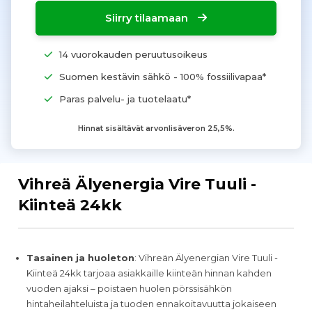
Siirry tilaamaan
14 vuorokauden peruutusoikeus
Suomen kestävin sähkö - 100% fossiilivapaa*
Paras palvelu- ja tuotelaatu*
Hinnat sisältävät arvonlisäveron 25,5%.
Vihreä Älyenergia Vire Tuuli -
Kiinteä 24kk
Tasainen ja huoleton
: Vihreän Älyenergian Vire Tuuli -
Kiinteä 24kk tarjoaa asiakkaille kiinteän hinnan kahden
vuoden ajaksi – poistaen huolen pörssisähkön
hintaheilahteluista ja tuoden ennakoitavuutta jokaiseen