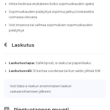
Hinta tiedossa etukäteen koko sopimuskauden ajaksi
Sopimuskauden päätyttyä sopimus jatkuu toistaiseksi
voimassa olevana
Voit irtisanoa tai vaihtaa sopimuksen sopimuskauden
päätyttyä
Laskutus
Laskutustapa:
Sähköposti, e-lasku tai paperilasku
Laskutusväli:
12 kertaa vuodessa tai kun saldo ylittää 10€
Voit tilata e-laskun ensimmäisen laskun
vastaanottamisen jälkeen.
Pientuotannon myynti