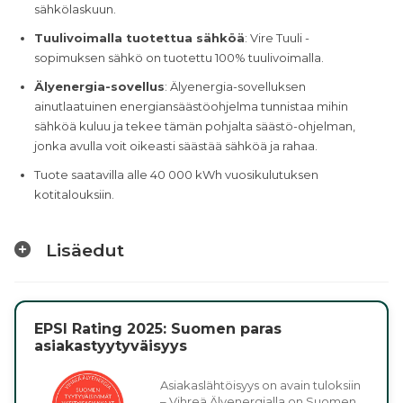
sähkölaskuun.
Tuulivoimalla tuotettua sähköä
: Vire Tuuli -
sopimuksen sähkö on tuotettu 100% tuulivoimalla.
Älyenergia-sovellus
: Älyenergia-sovelluksen
ainutlaatuinen energiansäästöohjelma tunnistaa mihin
sähköä kuluu ja tekee tämän pohjalta säästö-ohjelman,
jonka avulla voit oikeasti säästää sähköä ja rahaa.
Tuote saatavilla alle 40 000 kWh vuosikulutuksen
kotitalouksiin.
Lisäedut
EPSI Rating 2025: Suomen paras
asiakastyytyväisyys
Asiakaslähtöisyys on avain tuloksiin
– Vihreä Älyenergialla on Suomen