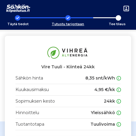
Täytä tiedot
Tutustu tarjontaan
Tee tilaus
Vire Tuuli - Kiinteä 24kk
Sähkön hinta
8,35 snt/kWh
Kuukausimaksu
4,95 €/kk
Sopimuksen kesto
24kk
Hinnoittelu
Yleissähkö
Tuotantotapa
Tuulivoima