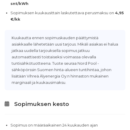
snt/kWh
Sopimuksen kuukausittain laskutettava perusmaksu on
4,95
€/kk
Kuukautta ennen sopimuskauden päättymistä
asiakkaalle lähetetään uusi tarjous. Mikäli asiakas ei halua
jatkaa uudella tarjouksella sopimus jatkuu
automaattisesti toistaiseksi voimassa olevalla
tuntisähkötuotteena. Tuote seuraa Nord Pool -
sähköpörssin Suomen hinta-alueen tuntihintaa, johon
lisätään Vihreä Älyenergia Oy:n hinnaston mukainen
marginaali ja kuukausimaksu.
Sopimuksen kesto
Sopimus on määräaikainen 24 kuukauden ajan