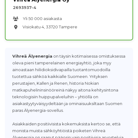
2693937-4
Yli 50 000 asiakasta
Visiokatu 4, 33720 Tampere
Vihreä Älyenergia
on täysin kotimaisessa omistuksessa
oleva pieni tamperelainen energiayhtiö, joka myy
ainoastaan hiilidioksidivapailla tuotantomuodoilla
tuotettua sähköä kaikkialle Suomeen. Yrityksen
perustajien, Kallen ja Renen, historia Nokian
matkapuhelininsinööreinä näkyy aitona kehitysintona
teknologisiin huippupalveluihin – yhtiöllä on
asiakastyytyväisyydeltään ja ominaisuuksiltaan Suomen
paras Älyenergia-sovellus.
Asiakkaiden positiivisista kokemuksista kertoo se, että
monista muista sähköyhtiöistä poiketen Vihreä
Älyenergia on saanut pääosin vain positiivisia arvosteluja