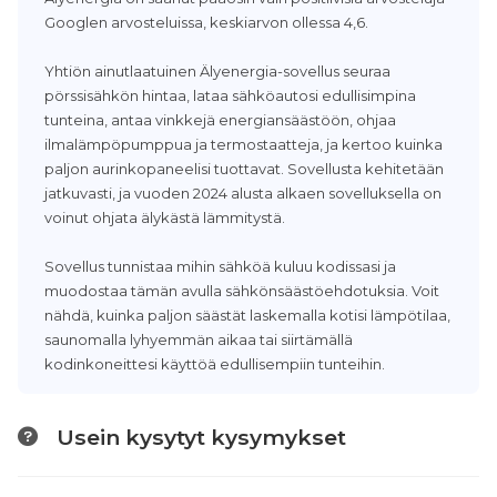
Googlen arvosteluissa, keskiarvon ollessa 4,6.
Yhtiön ainutlaatuinen Älyenergia-sovellus seuraa
pörssisähkön hintaa, lataa sähköautosi edullisimpina
tunteina, antaa vinkkejä energiansäästöön, ohjaa
ilmalämpöpumppua ja termostaatteja, ja kertoo kuinka
paljon aurinkopaneelisi tuottavat. Sovellusta kehitetään
jatkuvasti, ja vuoden 2024 alusta alkaen sovelluksella on
voinut ohjata älykästä lämmitystä.
Sovellus tunnistaa mihin sähköä kuluu kodissasi ja
muodostaa tämän avulla sähkönsäästöehdotuksia. Voit
nähdä, kuinka paljon säästät laskemalla kotisi lämpötilaa,
saunomalla lyhyemmän aikaa tai siirtämällä
kodinkoneittesi käyttöä edullisempiin tunteihin.
Usein kysytyt kysymykset