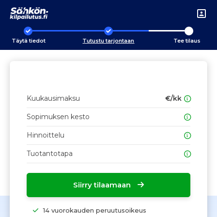
Täytä tiedot
Tutustu tarjontaan
Tee tilaus
Kuukausimaksu
€/kk
Sopimuksen kesto
Hinnoittelu
Tuotantotapa
Siirry tilaamaan
14 vuorokauden peruutusoikeus