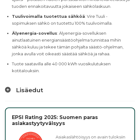
tuoden ennakoitavuutta jokaiseen sähkölaskuun.
Tuulivoimalla tuotettua sähköä
: Vire Tuuli -
sopimuksen sähkö on tuotettu 100% tuulivoimalla.
Älyenergia-sovellus
: Älyenergia-sovelluksen
ainutlaatuinen energiansäästöohjelma tunnistaa mihin
sähköä kuluu ja tekee tämän pohjalta säästö-ohjelman,
jonka avulla voit oikeasti säästää sähköä ja rahaa.
Tuote saatavilla alle 40 000 kWh vuosikulutuksen
kotitalouksiin.
Lisäedut
EPSI Rating 2025: Suomen paras
asiakastyytyväisyys
Asiakaslähtöisyys on avain tuloksiin