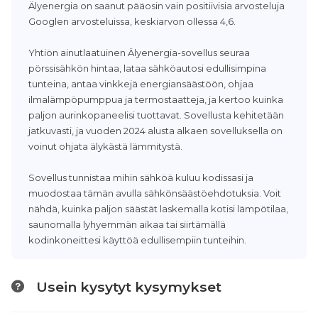
Älyenergia on saanut pääosin vain positiivisia arvosteluja
Googlen arvosteluissa, keskiarvon ollessa 4,6.
Yhtiön ainutlaatuinen Älyenergia-sovellus seuraa
pörssisähkön hintaa, lataa sähköautosi edullisimpina
tunteina, antaa vinkkejä energiansäästöön, ohjaa
ilmalämpöpumppua ja termostaatteja, ja kertoo kuinka
paljon aurinkopaneelisi tuottavat. Sovellusta kehitetään
jatkuvasti, ja vuoden 2024 alusta alkaen sovelluksella on
voinut ohjata älykästä lämmitystä.
Sovellus tunnistaa mihin sähköä kuluu kodissasi ja
muodostaa tämän avulla sähkönsäästöehdotuksia. Voit
nähdä, kuinka paljon säästät laskemalla kotisi lämpötilaa,
saunomalla lyhyemmän aikaa tai siirtämällä
kodinkoneittesi käyttöä edullisempiin tunteihin.
Usein kysytyt kysymykset