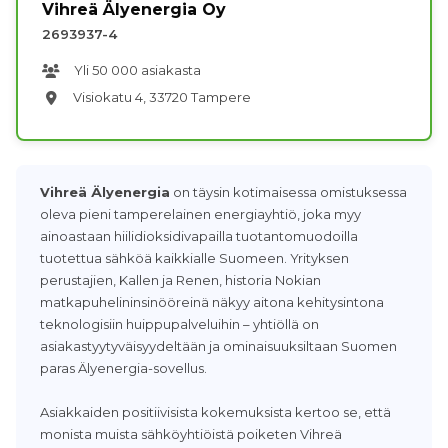
Vihreä Älyenergia Oy
2693937-4
Yli 50 000 asiakasta
Visiokatu 4, 33720 Tampere
Vihreä Älyenergia
on täysin kotimaisessa omistuksessa
oleva pieni tamperelainen energiayhtiö, joka myy
ainoastaan hiilidioksidivapailla tuotantomuodoilla
tuotettua sähköä kaikkialle Suomeen. Yrityksen
perustajien, Kallen ja Renen, historia Nokian
matkapuhelininsinööreinä näkyy aitona kehitysintona
teknologisiin huippupalveluihin – yhtiöllä on
asiakastyytyväisyydeltään ja ominaisuuksiltaan Suomen
paras Älyenergia-sovellus.
Asiakkaiden positiivisista kokemuksista kertoo se, että
monista muista sähköyhtiöistä poiketen Vihreä