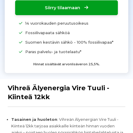
Siirry tilaamaan
14 vuorokauden peruutusoikeus
Fossiilivapaata sähköä
Suomen kestävin sähkö - 100% fossiilivapaa*
Paras palvelu- ja tuotelaatu*
Hinnat sisältävät arvonlisäveron 25,5%.
Vihreä Älyenergia Vire Tuuli -
Kiinteä 12kk
Tasainen ja huoleton
: Vihreän Älyenergian Vire Tuuli -
Kiinteä 12kk tarjoaa asiakkaille kiinteän hinnan vuoden
ajaksi – poistaen huolen pörssisähkön hintaheilahteluista ja