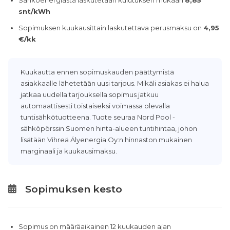
Sähköenergiasta laskutetaan kulutuksen mukaan
8,85
snt/kWh
Sopimuksen kuukausittain laskutettava perusmaksu on
4,95
€/kk
Kuukautta ennen sopimuskauden päättymistä
asiakkaalle lähetetään uusi tarjous. Mikäli asiakas ei halua
jatkaa uudella tarjouksella sopimus jatkuu
automaattisesti toistaiseksi voimassa olevalla
tuntisähkötuotteena. Tuote seuraa Nord Pool -
sähköpörssin Suomen hinta-alueen tuntihintaa, johon
lisätään Vihreä Älyenergia Oy:n hinnaston mukainen
marginaali ja kuukausimaksu.
Sopimuksen kesto
Sopimus on määräaikainen 12 kuukauden ajan