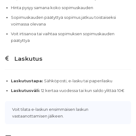
Hinta pysyy samana koko sopimuskauden
Sopimuskauden päätyttyä sopimus jatkuu toistaiseksi
voimassa olevana
Voit irtisanoa tai vaihtaa sopimuksen sopimuskauden
päätyttyä
Laskutus
Laskutustapa:
Sähköposti, e-lasku tai paperilasku
Laskutusväli:
12 kertaa vuodessa tai kun saldo ylittää 10€
Voit tilata e-laskun ensimmäisen laskun
vastaanottamisen jälkeen.