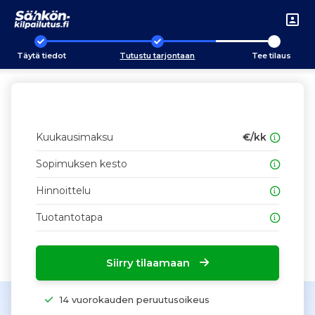
Täytä tiedot
Tutustu tarjontaan
Tee tilaus
Kuukausimaksu
€/kk
Sopimuksen kesto
Hinnoittelu
Tuotantotapa
Siirry tilaamaan
14 vuorokauden peruutusoikeus