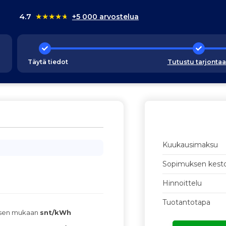
4.7
★
★
★
★
★
+5 000 arvostelua
Täytä tiedot
Tutustu tarjonta
Kuukausimaksu
Sopimuksen kest
Hinnoittelu
Tuotantotapa
ksen mukaan
snt/kWh