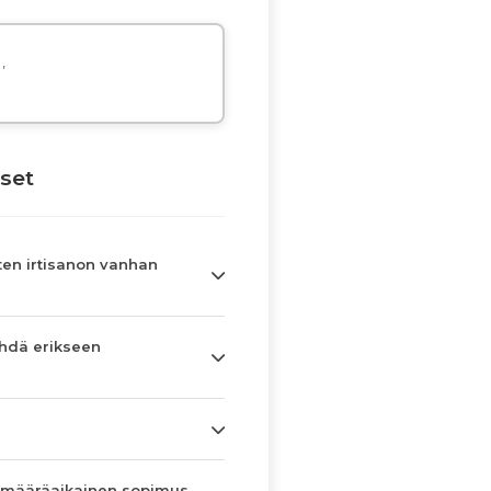
,
set
en irtisanon vanhan
hdä erikseen
 määräaikainen sopimus