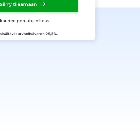
Siirry tilaamaan
okauden peruutusoikeus
 sisältävät arvonlisäveron 25,5%.