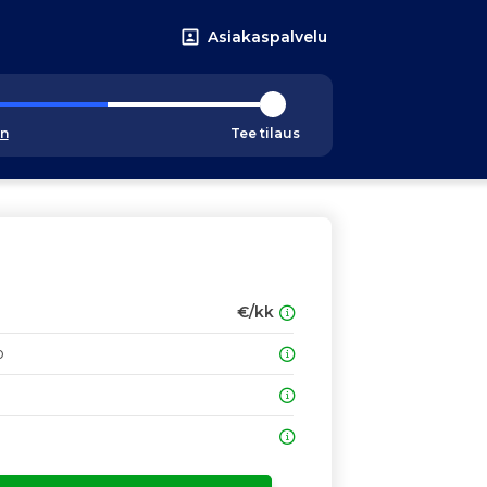
Asiakaspalvelu
an
Tee tilaus
€/kk
o