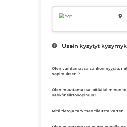
Usein kysytyt kysymyk
Olen vaihtamassa sähkönmyyjää, mit
sopimukseni?
Olen muuttamassa, pitääkö minun te
sähkönsiirtosopimus?
Mitä tietoja tarvitsen tilausta varten?
Olen muuttamassa mutta minulla on