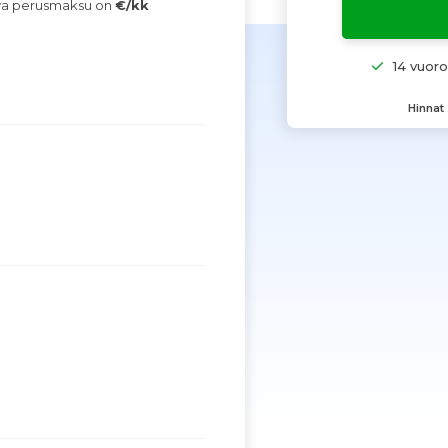
ava perusmaksu on
€/kk
14 vuor
Hinnat