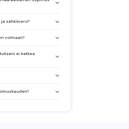
 ja sähkövero?
en voimaan?
tukseni ei katkea
opimuskauden?