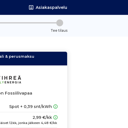
Asiakaspalvelu
Tee tilaus
ali & perusmaksu
n Fossiilivapaa
Spot + 0,39 snt/kWh
2,99 €/kk
iset 12kk, jonka jälkeen 4,48 €/kk