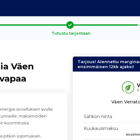
Tutustu tarjontaan
Tarjous! Alennettu margina
ia Väen
ensimmäisen 12kk ajaksi!
ivapaa
Väen Verrato
yenergia-sovelluksen avulla
e tunneille, maksimoiden
Sähkön hinta
ön kuormitusta.
Kuukausimaksu
ensimmä
siä pitkiin sopimuksiin.