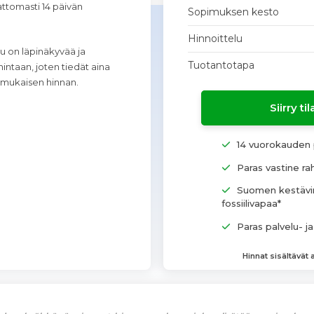
attomasti 14 päivän
Sopimuksen kesto
Hinnoittelu
lu on läpinäkyvää ja
Tuotantotapa
intaan, joten tiedät aina
mukaisen hinnan.
Siirry t
14 vuorokauden 
Paras vastine rah
Suomen kestävin
fossiilivapaa*
Paras palvelu- ja
Hinnat sisältävät