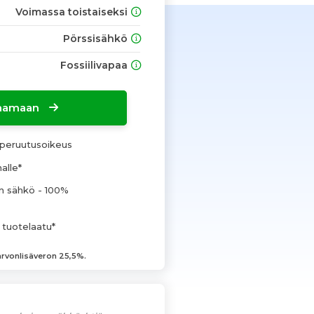
Voimassa toistaiseksi
Pörssisähkö
Fossiilivapaa
ilaamaan
peruutusoikeus
alle*
 sähkö - 100%
 tuotelaatu*
 arvonlisäveron 25,5%.