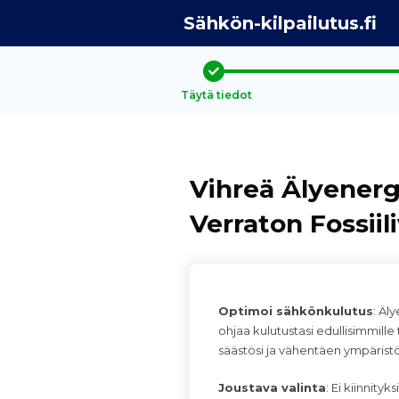
Sähkön-kilpailutus.fi
Täytä tiedot
Vihreä Älyenerg
Verraton Fossiil
Optimoi sähkönkulutus
: Äl
ohjaa kulutustasi edullisimmill
säästösi ja vähentäen ympärist
Joustava valinta
: Ei kiinnityk