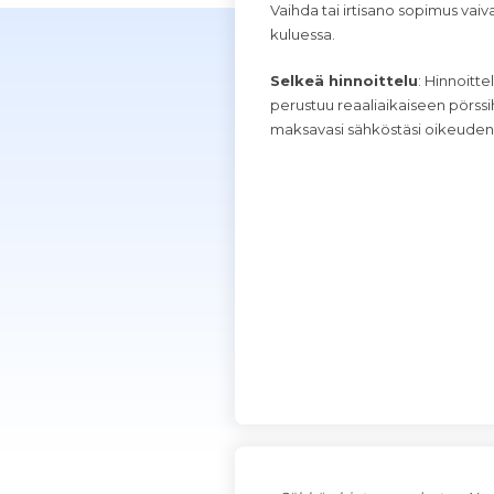
Vaihda tai irtisano sopimus vaiv
kuluessa.
Selkeä hinnoittelu
: Hinnoitte
perustuu reaaliaikaiseen pörssih
maksavasi sähköstäsi oikeuden