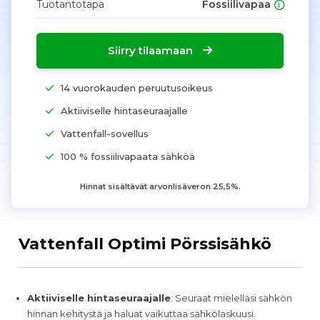
Tuotantotapa
Fossiilivapaa
Siirry tilaamaan
14 vuorokauden peruutusoikeus
Aktiiviselle hintaseuraajalle
Vattenfall-sovellus
100 % fossiilivapaata sähköä
Hinnat sisältävät arvonlisäveron 25,5%.
Vattenfall Optimi Pörssisähkö
Aktiiviselle hintaseuraajalle
: Seuraat mielelläsi sähkön
hinnan kehitystä ja haluat vaikuttaa sähkölaskuusi.