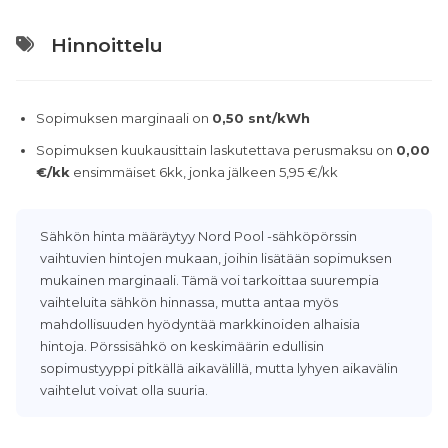
Hinnoittelu
Sopimuksen marginaali on
0,50 snt/kWh
Sopimuksen kuukausittain laskutettava perusmaksu on
0,00
€/kk
ensimmäiset 6kk, jonka jälkeen 5,95 €/kk
Sähkön hinta määräytyy Nord Pool -sähköpörssin
vaihtuvien hintojen mukaan, joihin lisätään sopimuksen
mukainen marginaali. Tämä voi tarkoittaa suurempia
vaihteluita sähkön hinnassa, mutta antaa myös
mahdollisuuden hyödyntää markkinoiden alhaisia
hintoja. Pörssisähkö on keskimäärin edullisin
sopimustyyppi pitkällä aikavälillä, mutta lyhyen aikavälin
vaihtelut voivat olla suuria.