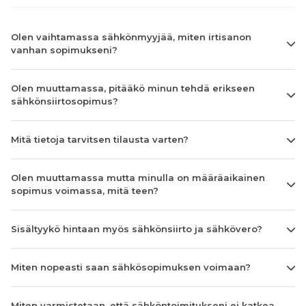
Olen vaihtamassa sähkönmyyjää, miten irtisanon
vanhan sopimukseni?
Olen muuttamassa, pitääkö minun tehdä erikseen
sähkönsiirtosopimus?
Mitä tietoja tarvitsen tilausta varten?
Olen muuttamassa mutta minulla on määräaikainen
sopimus voimassa, mitä teen?
Sisältyykö hintaan myös sähkönsiirto ja sähkövero?
Miten nopeasti saan sähkösopimuksen voimaan?
Miten varmistetaan, että sähköntoimitukseni ei katkea