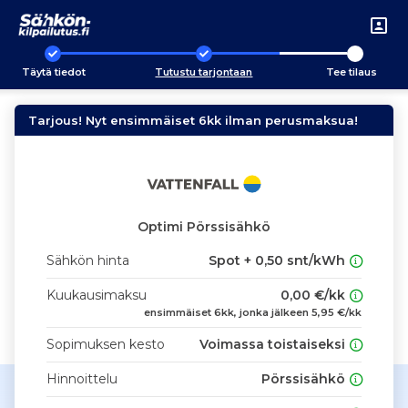
Täytä tiedot
Tutustu tarjontaan
Tee tilaus
Tarjous! Nyt ensimmäiset 6kk ilman perusmaksua!
Optimi Pörssisähkö
Sähkön hinta
Spot + 0,50 snt/kWh
Kuukausimaksu
0,00 €/kk
ensimmäiset 6kk, jonka jälkeen 5,95 €/kk
Sopimuksen kesto
Voimassa toistaiseksi
Hinnoittelu
Pörssisähkö