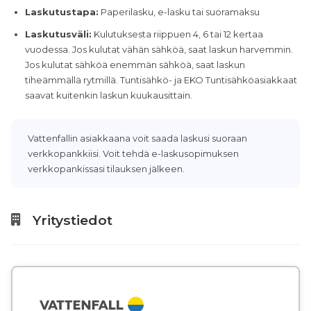
Laskutustapa:
Paperilasku, e-lasku tai suoramaksu
Laskutusväli:
Kulutuksesta riippuen 4, 6 tai 12 kertaa
vuodessa. Jos kulutat vähän sähköä, saat laskun harvemmin.
Jos kulutat sähköä enemmän sähköä, saat laskun
tiheämmällä rytmillä. Tuntisähkö- ja EKO Tuntisähköasiakkaat
saavat kuitenkin laskun kuukausittain.
Vattenfallin asiakkaana voit saada laskusi suoraan
verkkopankkiisi. Voit tehdä e-laskusopimuksen
verkkopankissasi tilauksen jälkeen.
Yritystiedot