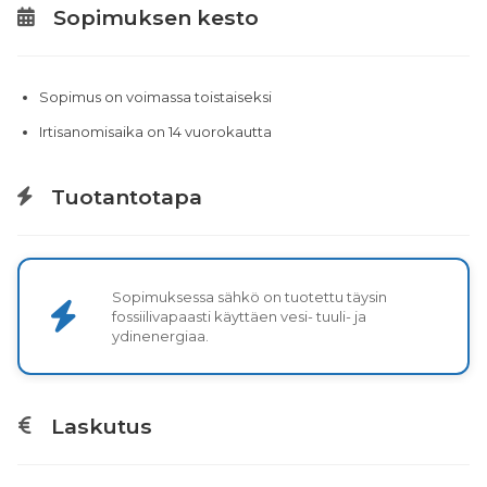
Sopimuksen kesto
Sopimus on voimassa toistaiseksi
Irtisanomisaika on 14 vuorokautta
Tuotantotapa
Sopimuksessa sähkö on tuotettu täysin
fossiilivapaasti käyttäen vesi- tuuli- ja
ydinenergiaa.
Laskutus