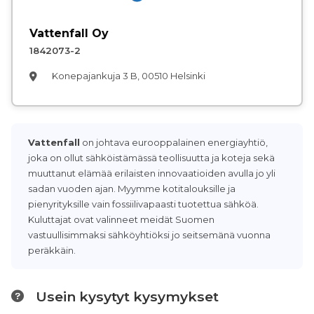
Vattenfall Oy
1842073-2
Konepajankuja 3 B, 00510 Helsinki
Vattenfall
on johtava eurooppalainen energiayhtiö,
joka on ollut sähköistämässä teollisuutta ja koteja sekä
muuttanut elämää erilaisten innovaatioiden avulla jo yli
sadan vuoden ajan. Myymme kotitalouksille ja
pienyrityksille vain fossiilivapaasti tuotettua sähköä.
Kuluttajat ovat valinneet meidät Suomen
vastuullisimmaksi sähköyhtiöksi jo seitsemänä vuonna
peräkkäin.
Usein kysytyt kysymykset