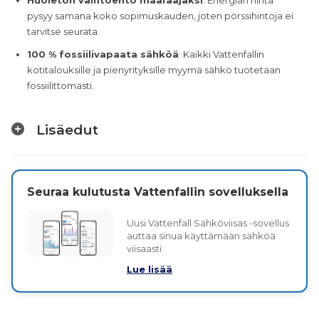
Huoleton vaihtoehto määräajaksi
: Energian hinta
pysyy samana koko sopimuskauden, joten pörssihintoja ei
tarvitse seurata.
100 % fossiilivapaata sähköä
: Kaikki Vattenfallin
kotitalouksille ja pienyrityksille myymä sähkö tuotetaan
fossiilittomasti.
Lisäedut
Seuraa kulutusta Vattenfallin sovelluksella
Uusi Vattenfall Sähköviisas -sovellus
auttaa sinua käyttämään sähköä
viisaasti.
Lue lisää