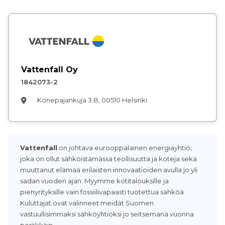
Vattenfall Oy
1842073-2
Konepajankuja 3 B, 00510 Helsinki
Vattenfall
on johtava eurooppalainen energiayhtiö,
joka on ollut sähköistämässä teollisuutta ja koteja sekä
muuttanut elämää erilaisten innovaatioiden avulla jo yli
sadan vuoden ajan. Myymme kotitalouksille ja
pienyrityksille vain fossiilivapaasti tuotettua sähköä.
Kuluttajat ovat valinneet meidät Suomen
vastuullisimmaksi sähköyhtiöksi jo seitsemänä vuonna