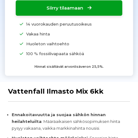
Siirry tilaamaan
14 vuorokauden peruutusoikeus
Vakaa hinta
Huoleton vaihtoehto
100 % fossiilivapaata sähköä
Hinnat sisältävät arvonlisäveron 25,5%.
Vattenfall Ilmasto Mix 6kk
Ennakoitavuutta ja suojaa sähkön hinnan
heilahteluilta
: Määräaikaisen sähkösopimuksen hinta
pysyy vakaana, vaikka markkinahinta nousisi.