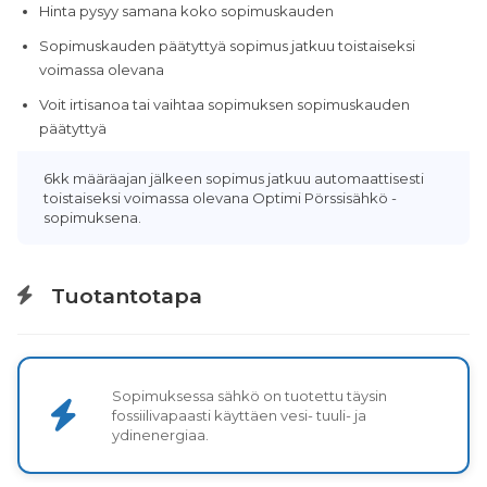
Hinta pysyy samana koko sopimuskauden
Sopimuskauden päätyttyä sopimus jatkuu toistaiseksi
voimassa olevana
Voit irtisanoa tai vaihtaa sopimuksen sopimuskauden
päätyttyä
6kk määräajan jälkeen sopimus jatkuu automaattisesti
toistaiseksi voimassa olevana Optimi Pörssisähkö -
sopimuksena.
Tuotantotapa
Sopimuksessa sähkö on tuotettu täysin
fossiilivapaasti käyttäen vesi- tuuli- ja
ydinenergiaa.