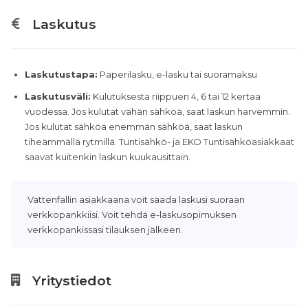
Laskutus
Laskutustapa:
Paperilasku, e-lasku tai suoramaksu
Laskutusväli:
Kulutuksesta riippuen 4, 6 tai 12 kertaa
vuodessa. Jos kulutat vähän sähköä, saat laskun harvemmin.
Jos kulutat sähköä enemmän sähköä, saat laskun
tiheämmällä rytmillä. Tuntisähkö- ja EKO Tuntisähköasiakkaat
saavat kuitenkin laskun kuukausittain.
Vattenfallin asiakkaana voit saada laskusi suoraan
verkkopankkiisi. Voit tehdä e-laskusopimuksen
verkkopankissasi tilauksen jälkeen.
Yritystiedot