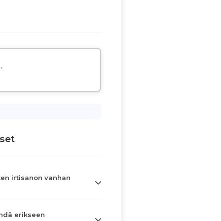
,
set
en irtisanon vanhan
hdä erikseen