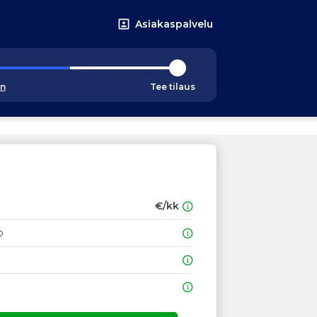
Asiakaspalvelu
an
Tee tilaus
€/kk
o