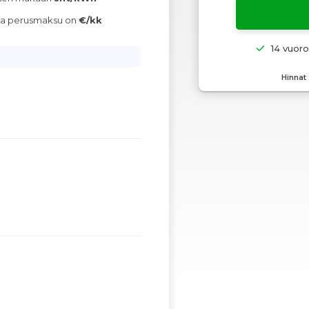
ava perusmaksu on
€/kk
14 vuor
Hinnat