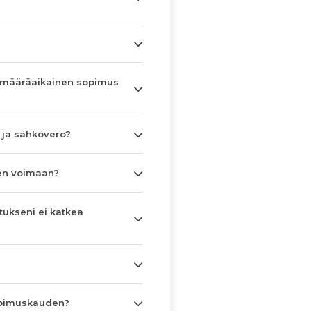
 määräaikainen sopimus
 ja sähkövero?
en voimaan?
tukseni ei katkea
opimuskauden?