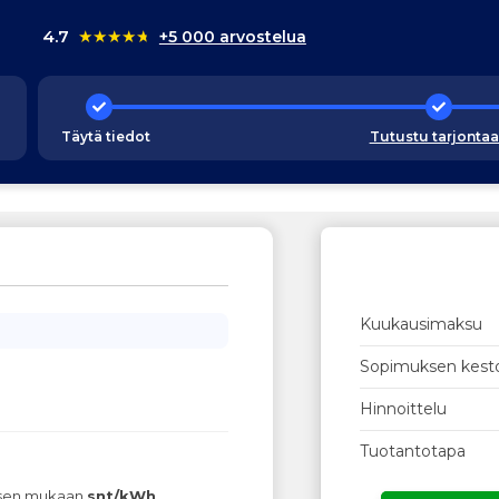
4.7
★
★
★
★
★
+5 000 arvostelua
Täytä tiedot
Tutustu tarjonta
Kuukausimaksu
Sopimuksen kest
Hinnoittelu
Tuotantotapa
ksen mukaan
snt/kWh