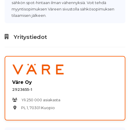
sähkön spot-hintaan ilman vähennyksiä. Voit tehdä
myyntisopimuksen Väreen sivustolla sähkösopimuksen
tilaamisen jälkeen.
Yritystiedot
Väre Oy
2923655-1
Yli 250 000 asiakasta
PL 1, 70301 Kuopio