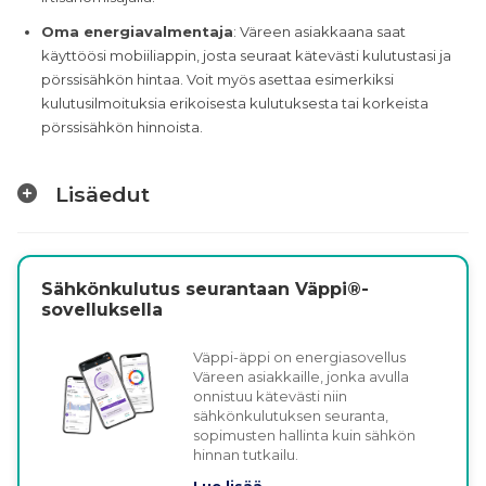
Oma energiavalmentaja
: Väreen asiakkaana saat
käyttöösi mobiiliappin, josta seuraat kätevästi kulutustasi ja
pörssisähkön hintaa. Voit myös asettaa esimerkiksi
kulutusilmoituksia erikoisesta kulutuksesta tai korkeista
pörssisähkön hinnoista.
Lisäedut
Sähkönkulutus seurantaan Väppi®-
sovelluksella
Väppi-äppi on energiasovellus
Väreen asiakkaille, jonka avulla
onnistuu kätevästi niin
sähkönkulutuksen seuranta,
sopimusten hallinta kuin sähkön
hinnan tutkailu.
Lue lisää