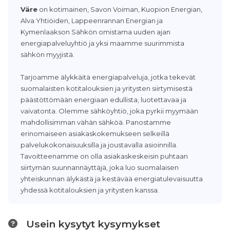
Väre
on kotimainen, Savon Voiman, Kuopion Energian,
Alva Yhtiöiden, Lappeenrannan Energian ja
Kymenlaakson Sähkön omistama uuden ajan
energiapalveluyhtiö ja yksi maamme suurimmista
sähkön myyjistä.
Tarjoamme älykkäitä energiapalveluja, jotka tekevät
suomalaisten kotitalouksien ja yritysten siirtymisestä
päästöttömään energiaan edullista, luotettavaa ja
vaivatonta. Olemme sähköyhtiö, joka pyrkii myymään
mahdollisimman vähän sähköä. Panostamme
erinomaiseen asiakaskokemukseen selkeillä
palvelukokonaisuuksilla ja joustavalla asioinnilla.
Tavoitteenamme on olla asiakaskeskeisin puhtaan
siirtymän suunnannäyttäjä, joka luo suomalaisen
yhteiskunnan älykästä ja kestävää energiatulevaisuutta
yhdessä kotitalouksien ja yritysten kanssa.
Usein kysytyt kysymykset