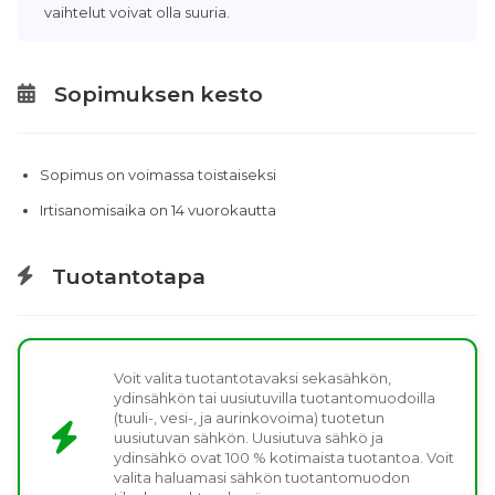
vaihtelut voivat olla suuria.
Sopimuksen kesto
Sopimus on voimassa toistaiseksi
Irtisanomisaika on 14 vuorokautta
Tuotantotapa
Voit valita tuotantotavaksi sekasähkön,
ydinsähkön tai uusiutuvilla tuotantomuodoilla
(tuuli-, vesi-, ja aurinkovoima) tuotetun
uusiutuvan sähkön. Uusiutuva sähkö ja
ydinsähkö ovat 100 % kotimaista tuotantoa. Voit
valita haluamasi sähkön tuotantomuodon