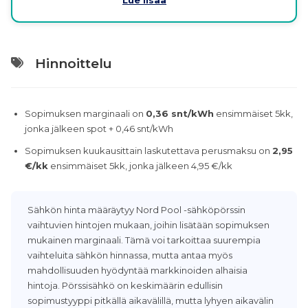
Hinnoittelu
Sopimuksen marginaali on
0,36 snt/kWh
ensimmäiset 5kk,
jonka jälkeen spot + 0,46 snt/kWh
Sopimuksen kuukausittain laskutettava perusmaksu on
2,95
€/kk
ensimmäiset 5kk, jonka jälkeen 4,95 €/kk
Sähkön hinta määräytyy Nord Pool -sähköpörssin
vaihtuvien hintojen mukaan, joihin lisätään sopimuksen
mukainen marginaali. Tämä voi tarkoittaa suurempia
vaihteluita sähkön hinnassa, mutta antaa myös
mahdollisuuden hyödyntää markkinoiden alhaisia
hintoja. Pörssisähkö on keskimäärin edullisin
sopimustyyppi pitkällä aikavälillä, mutta lyhyen aikavälin