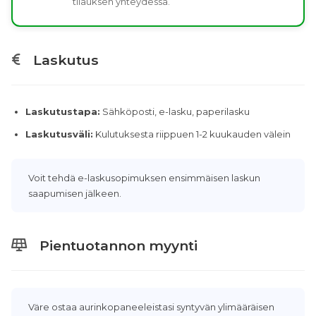
tilauksen yhteydessä.
Laskutus
Laskutustapa:
Sähköposti, e-lasku, paperilasku
Laskutusväli:
Kulutuksesta riippuen 1-2 kuukauden välein
Voit tehdä e-laskusopimuksen ensimmäisen laskun
saapumisen jälkeen.
Pientuotannon myynti
Väre ostaa aurinkopaneeleistasi syntyvän ylimääräisen