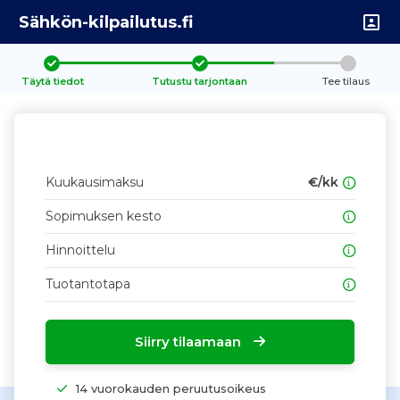
Sähkön-kilpailutus.fi
Täytä tiedot
Tutustu tarjontaan
Tee tilaus
Kuukausimaksu
€/kk
Sopimuksen kesto
Hinnoittelu
Tuotantotapa
Siirry tilaamaan
14 vuorokauden peruutusoikeus